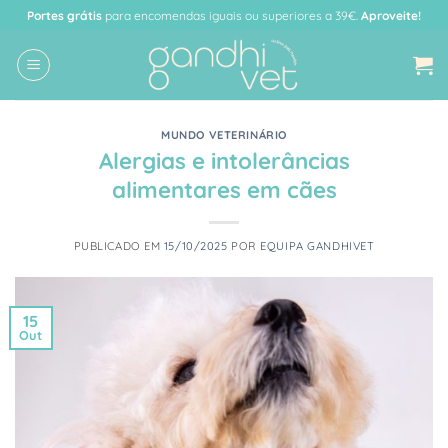
Skip
Portes grátis
para encomendas iguais ou superiores a 39€.
Aproveite!
to
content
MUNDO VETERINÁRIO
Alergias e intolerâncias
alimentares em cães
PUBLICADO EM
15/10/2025
POR
EQUIPA GANDHIVET
15
Out