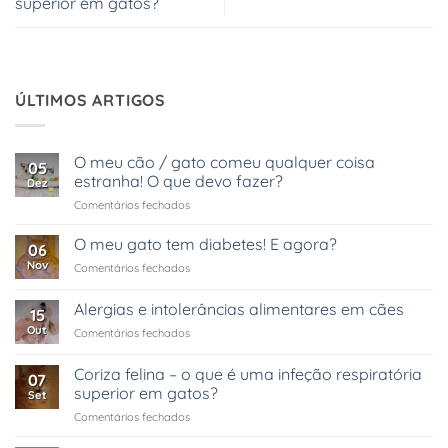
superior em gatos?
ÚLTIMOS ARTIGOS
O meu cão / gato comeu qualquer coisa
05
estranha! O que devo fazer?
Dez
em
Comentários fechados
O
meu
O meu gato tem diabetes! E agora?
06
cão
Nov
em
Comentários fechados
/
O
gato
meu
Alergias e intolerâncias alimentares em cães
comeu
15
gato
qualquer
Out
em
Comentários fechados
tem
coisa
Alergias
diabetes!
estranha!
e
E
Coriza felina – o que é uma infeção respiratória
O
07
intolerâncias
agora?
superior em gatos?
que
Set
alimentares
devo
em
Comentários fechados
em
fazer?
Coriza
cães