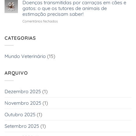
felina
Doenças transmitidas por carraças em cães e
05
–
gatos: o que os tutores de animais de
Ago
o
estimação precisam saber!
que
em
Comentários fechados
é
Doenças
uma
transmitidas
infeção
por
respiratória
CATEGORIAS
carraças
superior
em
em
cães
gatos?
Mundo Veterinário
(15)
e
gatos:
o
ARQUIVO
que
os
tutores
de
Dezembro 2025
(1)
animais
de
Novembro 2025
(1)
estimação
precisam
Outubro 2025
(1)
saber!
Setembro 2025
(1)