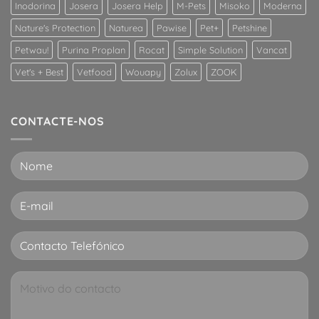
superior
Inodorina
Josera
Josera Help
M-Pets
Misoko
Moderna
em
Nature's Protection
Naturea
Pawise
Pet+
Petshine
gatos?
Petwau!
Purina Proplan
Rocat
Simple Solution
Vancat
Vet's + Best
Vetfood
Wouapy
Zolux
ZOOK
CONTACTE-NOS