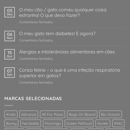
O meu cão / gato comeu qualquer coisa
05
Dez
estranha! O que devo fazer?
em
Comentários fechados
O
meu
O meu gato tem diabetes! E agora?
06
cão
Nov
em
Comentários fechados
/
O
gato
meu
Alergias e intolerâncias alimentares em cães
comeu
15
gato
Out
qualquer
em
Comentários fechados
tem
coisa
Alergias
diabetes!
estranha!
e
Coriza felina – o que é uma infeção respiratória
E
07
O
intolerâncias
Set
superior em gatos?
agora?
que
alimentares
devo
em
Comentários fechados
em
fazer?
Coriza
cães
felina
–
MARCAS SELECIONADAS
o
que
é
4Vets
Advance
All For Paws
Bags On Board
Bio-Groom
uma
infeção
Bunny
Ferribiella
Flamingo
Green Petfood
Hunter
IMAC
respiratória