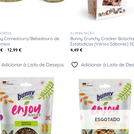
+
SÓRIOS
ALIMENTAÇÃO
ny Comedouro/Bebedouro de
Bunny Crunchy Cracker Bolach
âmica
Estaladiças (Vários Sabores) 5
Price
9
€
–
12,99
€
4,49
€
range:
6,49 €
through
Adicionar à Lista de Desejos
Adicionar à Lista de De
12,99 €
Adicionar
Adici
à Lista
à Li
de
d
Desejos
Dese
ESGOTADO