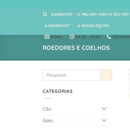
Skip
to
GANDHIVET – O MELHOR PARA O SEU PET!
content
A GANDHIVET
A NOSSA EQUIPA
E-MAIL
09:00 - 18:00
22976291
ROEDORES E COELHOS
Pesquisar
por:
CATEGORIAS
Cão
Gato