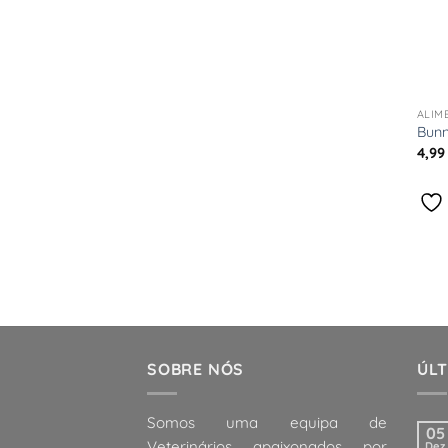
+
ALIM
Bunn
4,9
SOBRE NÓS
ÚLT
Somos uma equipa de
05
Veterinários apaixonados por
Dez