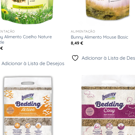
+
ENTAÇÃO
ALIMENTAÇÃO
y Alimento Coelho Nature
Bunny Alimento Mouse Basic
tle
8,49
€
9
€
Adicionar à Lista de De
Adicionar à Lista de Desejos
Adicionar
Adici
à Lista
à Li
de
d
Desejos
Dese