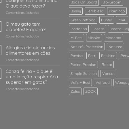
qualquer coisa estranha!
Bags On Board
Bio-Groom
O que devo fazer?
Bunny
Ferribiella
Flamingo
em
Comentários fechados
O
Green Petfood
Hunter
IMAC
meu
O meu gato tem
cão
diabetes! E agora?
Inodorina
Josera
Josera Hel
/
em
Comentários fechados
gato
M-Pets
Misoko
Moderna
O
comeu
meu
Nature's Protection
Naturea
Alergias e intolerâncias
qualquer
gato
coisa
alimentares em cães
Pawise
Pet+
Petshine
Petw
tem
estranha!
em
Comentários fechados
diabetes!
O
Purina Proplan
Rocat
Alergias
E
que
e
Coriza felina – o que é
agora?
devo
Simple Solution
Vancat
intolerâncias
uma infeção respiratória
fazer?
alimentares
superior em gatos?
Vet's + Best
Vetfood
Wouap
em
em
Comentários fechados
cães
Zolux
ZOOK
Coriza
felina
–
o
que
é
uma
infeção