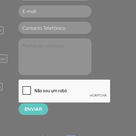
p
au!
y