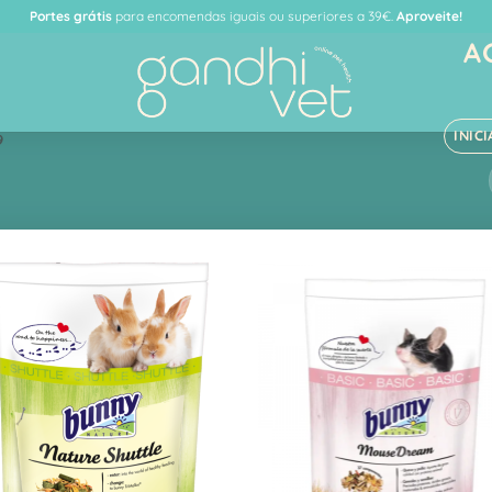
Portes grátis
para encomendas iguais ou superiores a 39€.
Aproveite!
A
INIC
9
Adicionar
Adici
à Lista
à Li
de
d
Desejos
Dese