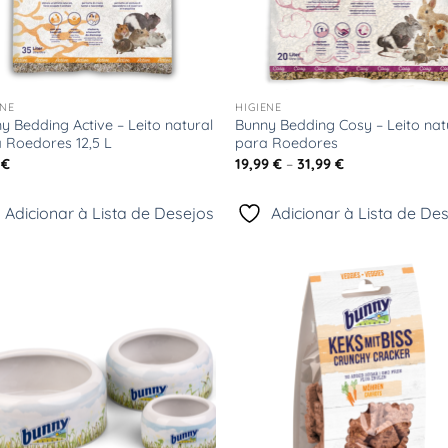
+
ENE
HIGIENE
y Bedding Active – Leito natural
Bunny Bedding Cosy – Leito nat
 Roedores 12,5 L
para Roedores
Price
9
€
19,99
€
–
31,99
€
range:
19,99 €
through
Adicionar à Lista de Desejos
Adicionar à Lista de De
31,99 €
Adicionar
Adici
à Lista
à Li
de
d
Desejos
Dese