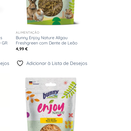
+
ALIMENTAÇÃO
as
Bunny Enjoy Nature Allgau
0 GR
Freshgreen com Dente de Leão
4,99
€
sejos
Adicionar à Lista de Desejos
onar
Adicionar
sta
à Lista
e
de
jos
Desejos