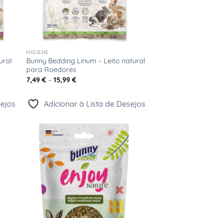
+
HIGIENE
ural
Bunny Bedding Linum – Leito natural
para Roedores
Price
7,49
€
–
15,99
€
range:
7,49 €
through
sejos
Adicionar à Lista de Desejos
15,99 €
onar
Adicionar
sta
à Lista
e
de
jos
Desejos