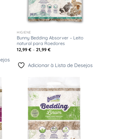
+
HIGIENE
Bunny Bedding Absorver – Leito
natural para Roedores
Price
12,99
€
–
21,99
€
range:
12,99 €
sejos
through
Adicionar à Lista de Desejos
21,99 €
onar
Adicionar
sta
à Lista
e
de
jos
Desejos