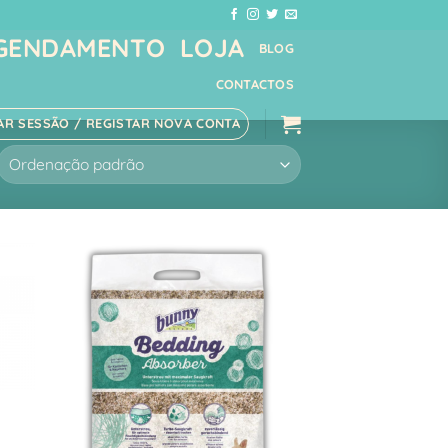
GENDAMENTO
LOJA
BLOG
CONTACTOS
IAR SESSÃO / REGISTAR NOVA CONTA
onar
Adicionar
sta
à Lista
e
de
jos
Desejos