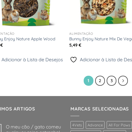
+
ENTAÇÃO
ALIMENTAÇÃO
y Enjoy Nature Apple Wood
Bunny Enjoy Nature Mix De Veg
9
€
5,49
€
Adicionar à Lista de Desejos
Adicionar à Lista de De
1
2
3
IMOS ARTIGOS
MARCAS SELECIONADAS
4Vets
Advance
All For Paws
O meu cão / gato comeu