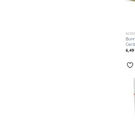
+
ACES
Bun
Cer
6,4