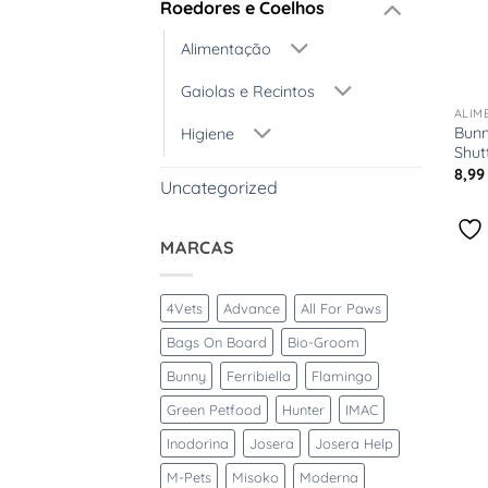
Roedores e Coelhos
Alimentação
+
Gaiolas e Recintos
ALIM
Bunn
Higiene
Shut
8,9
Uncategorized
MARCAS
4Vets
Advance
All For Paws
Bags On Board
Bio-Groom
Bunny
Ferribiella
Flamingo
Green Petfood
Hunter
IMAC
Inodorina
Josera
Josera Help
M-Pets
Misoko
Moderna