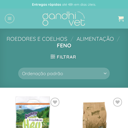
Skip
Entregas rápidas
até 48h em dias úteis.
to
content
ROEDORES E COELHOS
/
ALIMENTAÇÃO
/
FENO
FILTRAR
Adicionar
Adicionar
à Lista
à Lista
de
de
Desejos
Desejos