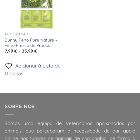
ALIMENTAÇÃO
Bunny Feno Pure Nature –
Feno Fresco de Prados
Price
7,99
€
–
25,99
€
range:
7,99 €
through
Adicionar à Lista de
25,99 €
Desejos
SOBRE NÓS
Somos uma equipa de Veterinários apaixonados por
animais, que perceberam a necessidade de dar apoio
online aos tutores de animais de companhia, de forma a