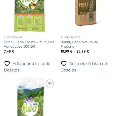
ALIMENTAÇÃO
ALIMENTAÇÃO
Bunny Feno Fresco – Múltiplas
Bunny Feno Nature da
Variedades 500 GR
Pradaria
Price
7,49
€
10,99
€
–
25,99
€
range:
10,99 €
through
Adicionar à Lista de
Adicionar à Lista de
25,99 €
Desejos
Desejos
Adicionar
à Lista
de
Desejos