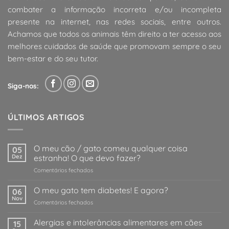
combater a informação incorreta e/ou incompleta
presente na internet, nas redes sociais, entre outros.
Achamos que todos os animais têm direito a ter acesso aos
melhores cuidados de saúde que promovam sempre o seu
bem-estar e do seu tutor.
Siga-nos:
ÚLTIMOS ARTIGOS
O meu cão / gato comeu qualquer coisa
05
Dez
estranha! O que devo fazer?
em
Comentários fechados
O
meu
O meu gato tem diabetes! E agora?
06
cão
Nov
em
Comentários fechados
/
O
gato
meu
Alergias e intolerâncias alimentares em cães
comeu
15
gato