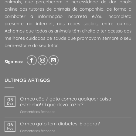
animais, que perceberam a necessidade de dar apoio
online aos tutores de animais de companhia, de forma a
combater a informação incorreta e/ou incompleta
presente na internet, nas redes sociais, entre outros.
Achamos que todos os animais têm direito a ter acesso aos
melhores cuidados de saúde que promovam sempre o seu
bem-estar e do seu tutor.
Siga-nos:
ÚLTIMOS ARTIGOS
O meu cão / gato comeu qualquer coisa
05
Dez
estranha! O que devo fazer?
em
Comentários fechados
O
meu
O meu gato tem diabetes! E agora?
06
cão
Nov
em
Comentários fechados
/
O