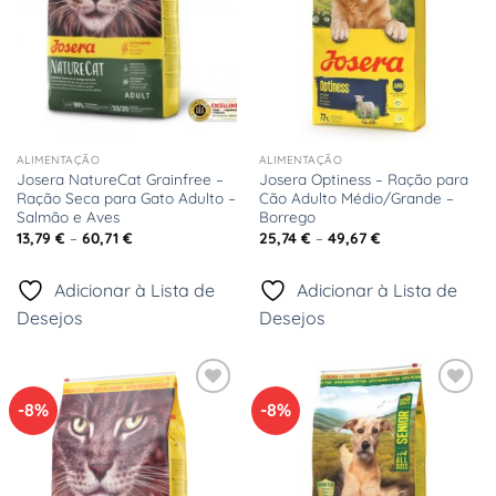
ALIMENTAÇÃO
ALIMENTAÇÃO
Josera NatureCat Grainfree –
Josera Optiness – Ração para
Ração Seca para Gato Adulto –
Cão Adulto Médio/Grande –
Salmão e Aves
Borrego
Price
Price
13,79
€
–
60,71
€
25,74
€
–
49,67
€
range:
range:
13,79 €
25,74 €
through
through
Adicionar à Lista de
Adicionar à Lista de
60,71 €
49,67 €
Desejos
Desejos
-8%
-8%
Adicionar
Adicionar
à Lista
à Lista
de
de
Desejos
Desejos