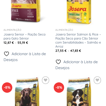
ALIMENTAÇÃO
ALIMENTAÇÃO
Josera Senior – Ração Seca
Josera Senior Salmon & Rice –
para Gato Sénior
Ração Seca para Cão Sénior
com Sensibilidades – Salmão e
Price
12,87
€
–
55,19
€
range:
Arroz
12,87 €
Price
27,55
€
–
47,83
€
through
range:
Adicionar à Lista de
55,19 €
27,55 €
Desejos
through
Adicionar à Lista de
47,83 €
Desejos
-8%
-8%
Adicionar
Adicionar
à Lista
à Lista
de
de
Desejos
Desejos