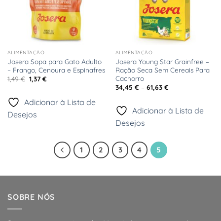
ALIMENTAÇÃO
ALIMENTAÇÃO
Josera Sopa para Gato Adulto
Josera Young Star Grainfree –
– Frango, Cenoura e Espinafres
Ração Seca Sem Cereais Para
Cachorro
O
O
1,49
€
1,37
€
preço
preço
Price
34,45
€
–
61,63
€
original
atual
range:
era:
é:
34,45 €
Adicionar à Lista de
1,49 €.
1,37 €.
through
Adicionar à Lista de
61,63 €
Desejos
Desejos
1
2
3
4
5
SOBRE NÓS