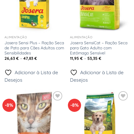
ALIMENTAÇÃO
ALIMENTAÇÃO
Josera Sensi Plus – Ração Seca
Josera SensiCat – Ração Seca
de Pato para Cães Adultos com
para Gato Adulto com
Sensibilidades
Estômago Sensível
Price
Price
26,63
€
–
47,83
€
11,95
€
–
53,35
€
range:
range:
26,63 €
11,95 €
through
through
Adicionar à Lista de
Adicionar à Lista de
47,83 €
53,35 €
Desejos
Desejos
-8%
-8%
Adicionar
Adicionar
à Lista
à Lista
de
de
Desejos
Desejos