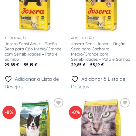
ALIMENTAÇÃO
ALIMENTAÇÃO
Josera Sensi Adult – Ração
Josera Sensi Junior – Ração
Seca para Cão Médio/Grande
Seca para Cachorro
com Sensibilidades – Pato e
Médio/Grande com
Salmão
Sensibilidades – Pato e Salmão
Price
Price
29,85
€
–
55,19
€
29,85
€
–
55,19
€
range:
range:
29,85 €
29,85 €
through
through
Adicionar à Lista de
Adicionar à Lista de
55,19 €
55,19 €
Desejos
Desejos
-8%
-8%
Adicionar
Adicionar
à Lista
à Lista
de
de
Desejos
Desejos