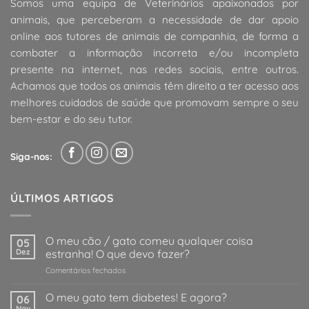
Somos uma equipa de Veterinários apaixonados por
animais, que perceberam a necessidade de dar apoio
online aos tutores de animais de companhia, de forma a
combater a informação incorreta e/ou incompleta
presente na internet, nas redes sociais, entre outros.
Achamos que todos os animais têm direito a ter acesso aos
melhores cuidados de saúde que promovam sempre o seu
bem-estar e do seu tutor.
Siga-nos:
ÚLTIMOS ARTIGOS
O meu cão / gato comeu qualquer coisa
05
Dez
estranha! O que devo fazer?
em
Comentários fechados
O
meu
O meu gato tem diabetes! E agora?
06
cão
Nov