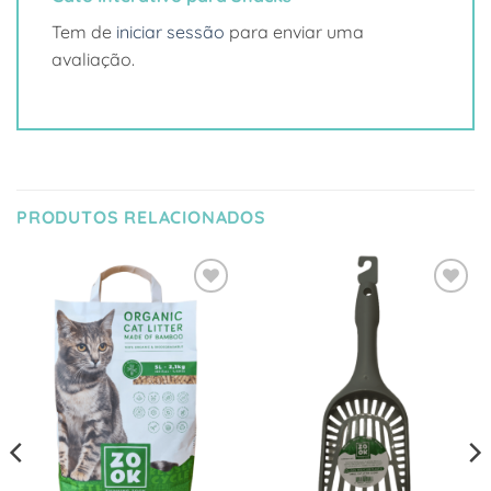
Tem de
iniciar sessão
para enviar uma
avaliação.
PRODUTOS RELACIONADOS
Adicionar
Adicionar
à Lista
à Lista
de
de
Desejos
Desejos