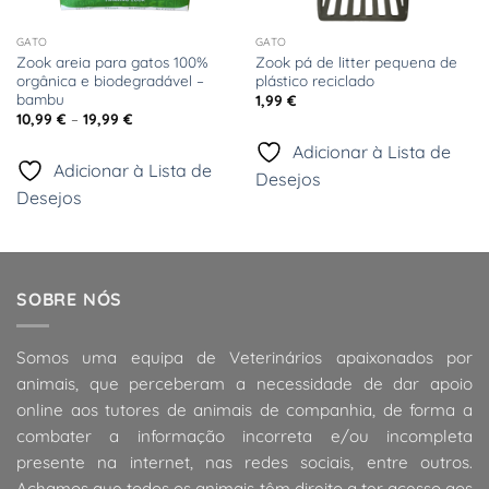
GATO
GATO
Zook areia para gatos 100%
Zook pá de litter pequena de
orgânica e biodegradável –
plástico reciclado
bambu
1,99
€
Price
10,99
€
–
19,99
€
range:
10,99 €
Adicionar à Lista de
through
Adicionar à Lista de
19,99 €
Desejos
Desejos
SOBRE NÓS
Somos uma equipa de Veterinários apaixonados por
animais, que perceberam a necessidade de dar apoio
online aos tutores de animais de companhia, de forma a
combater a informação incorreta e/ou incompleta
presente na internet, nas redes sociais, entre outros.
Achamos que todos os animais têm direito a ter acesso aos