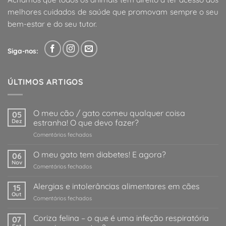
melhores cuidados de saúde que promovam sempre o seu
bem-estar e do seu tutor.
Siga-nos:
ÚLTIMOS ARTIGOS
O meu cão / gato comeu qualquer coisa
05
Dez
estranha! O que devo fazer?
em
Comentários fechados
O
meu
O meu gato tem diabetes! E agora?
06
cão
Nov
em
Comentários fechados
/
O
gato
meu
Alergias e intolerâncias alimentares em cães
comeu
15
gato
Out
qualquer
em
Comentários fechados
tem
coisa
Alergias
diabetes!
estranha!
e
Coriza felina – o que é uma infeção respiratória
E
07
O
intolerâncias
Set
agora?