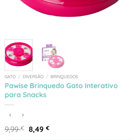
GATO
/
DIVERSÃO
/
BRINQUEDOS
Pawise Brinquedo Gato Interativo
para Snacks
O
O
9,99
€
8,49
€
preço
preço