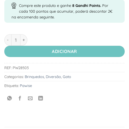
original
atual
Compre este produto e ganhe
8
Gandhi Points.
Por
era:
é:
cada 100 pontos que acumular, poderá descontar 2€
9,99 €.
8,49 €.
na encomenda seguinte.
Quantidade de Pawise Brinquedo Gato Interativo para Snacks
ADICIONAR
REF:
PW28503
Categorias:
Brinquedos
,
Diversão
,
Gato
Etiqueta:
Pawise