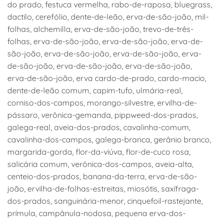
do prado, festuca vermelha, rabo-de-raposa, bluegrass,
dactilo, cerefólio, dente-de-leão, erva-de-são-joão, mil-
folhas, alchemilla, erva-de-são-joão, trevo-de-três-
folhas, erva-de-são-joão, erva-de-são-joão, erva-de-
são-joão, erva-de-são-joão, erva-de-são-joão, erva-
de-são-joão, erva-de-são-joão, erva-de-são-joão,
erva-de-são-joão, erva cardo-de-prado, cardo-macio,
dente-de-leão comum, capim-tufo, ulmária-real,
corniso-dos-campos, morango-silvestre, ervilha-de-
pássaro, verônica-gemanda, pippweed-dos-prados,
galega-real, aveia-dos-prados, cavalinha-comum,
cavalinha-dos-campos, galega-branca, gerânio branco,
margarida-gorda, flor-da-viúva, flor-de-cuco rosa,
salicária comum, verônica-dos-campos, aveia-alta,
centeio-dos-prados, banana-da-terra, erva-de-são-
joão, ervilha-de-folhas-estreitas, miosótis, saxífraga-
dos-prados, sanguinária-menor, cinquefoil-rastejante,
prímula, campânula-nodosa, pequena erva-dos-