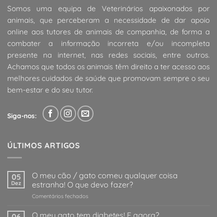
Somos uma equipa de Veterinários apaixonados por
animais, que perceberam a necessidade de dar apoio
online aos tutores de animais de companhia, de forma a
combater a informação incorreta e/ou incompleta
presente na internet, nas redes sociais, entre outros.
Achamos que todos os animais têm direito a ter acesso aos
melhores cuidados de saúde que promovam sempre o seu
bem-estar e do seu tutor.
Siga-nos:
ÚLTIMOS ARTIGOS
O meu cão / gato comeu qualquer coisa
05
Dez
estranha! O que devo fazer?
em
Comentários fechados
O
meu
O meu gato tem diabetes! E agora?
06