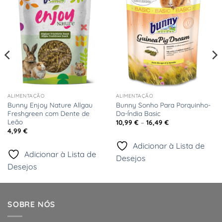
à Lista
à Lista
de
de
Desejos
Desejos
ALIMENTAÇÃO
ALIMENTAÇÃO
Bunny Enjoy Nature Allgau
Bunny Sonho Para Porquinho-
Freshgreen com Dente de
Da-Índia Basic
Leão
Price
10,99
€
–
16,49
€
range:
4,99
€
10,99 €
through
Adicionar à Lista de
16,49 €
Adicionar à Lista de
Desejos
Desejos
SOBRE NÓS