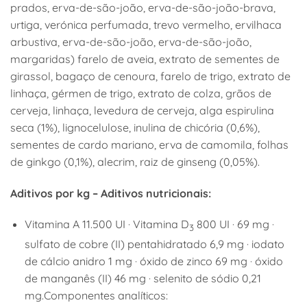
prados, erva-de-são-joão, erva-de-são-joão-brava,
urtiga, verónica perfumada, trevo vermelho, ervilhaca
arbustiva, erva-de-são-joão, erva-de-são-joão,
margaridas) farelo de aveia, extrato de sementes de
girassol, bagaço de cenoura, farelo de trigo, extrato de
linhaça, gérmen de trigo, extrato de colza, grãos de
cerveja, linhaça, levedura de cerveja, alga espirulina
seca (1%), lignocelulose, inulina de chicória (0,6%),
sementes de cardo mariano, erva de camomila, folhas
de ginkgo (0,1%), alecrim, raiz de ginseng (0,05%).
Aditivos por kg – Aditivos nutricionais:
Vitamina A 11.500 UI ∙ Vitamina D
800 UI ∙ 69 mg ∙
3
sulfato de cobre (II) pentahidratado 6,9 mg ∙ iodato
de cálcio anidro 1 mg ∙ óxido de zinco 69 mg ∙ óxido
de manganês (II) 46 mg ∙ selenito de sódio 0,21
mg.Componentes analíticos: