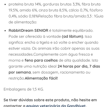
proteína bruta 14%, gorduras brutas 3,3%, fibra bruta
19,5%, amido 6%, cinza bruta 8,5%, cálcio 0,7%, fósforo
0,4%, sódio 0,18%Relação fibra bruta/amido:3,3 : 1Guia
de alimentação:
RabbitDream SENIOR
é totalmente equilibrado.
Pode ser oferecido à vontade
(ad libitum)
. Isso
significa: encha a tigela e só volte a encher quando
estiver vazia. Os animais irão cobrir apenas as suas
necessidades.Complemente com água fresca e
morna e
feno para coelhos
de alta qualidade. Isto
garante uma nutrição ideal
24 horas por dia, 7 dias
por semana
, sem dosagem, racionamento ou
restrição.
Alimentação fácil!
Embalagens de 1,5 KG.
Se tiver dúvidas sobre este produto, não hesite em
contactar a
equipa veterinária da Gandhivet
.