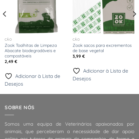
CÃO
CÃO
Zook Toalhitas de Limpeza
Zook sacos para excrementos
Abacate biodegradáveis e
de base vegetal
compostáveis
3,99
€
2,49
€
Adicionar à Lista de
Adicionar à Lista de
Desejos
Desejos
SOBRE NÓS
Somos uma equipa de Veterinários apaixonados por
animais, que perceberam a necessidade de dar apoio
online aos tutores de animais de companhia, de forma a