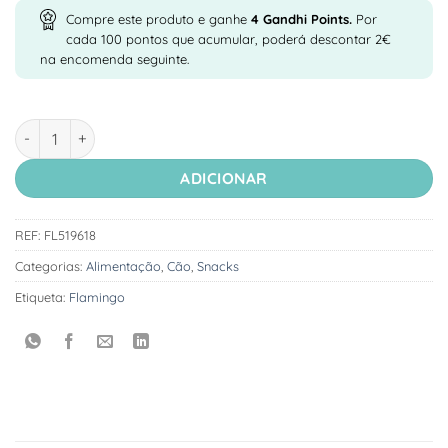
Compre este produto e ganhe
4
Gandhi Points.
Por
cada 100 pontos que acumular, poderá descontar 2€
na encomenda seguinte.
Quantidade de Flamingo Snack Natural Buffalo Head Skin
ADICIONAR
REF:
FL519618
Categorias:
Alimentação
,
Cão
,
Snacks
Etiqueta:
Flamingo