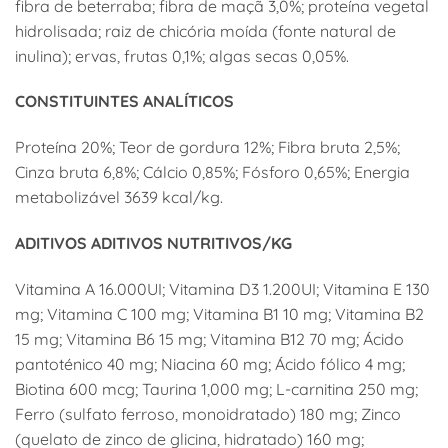
fibra de beterraba; fibra de maçã 3,0%; proteína vegetal
hidrolisada; raiz de chicória moída (fonte natural de
inulina); ervas, frutas 0,1%; algas secas 0,05%.
CONSTITUINTES ANALÍTICOS
Proteína 20%; Teor de gordura 12%; Fibra bruta 2,5%;
Cinza bruta 6,8%; Cálcio 0,85%; Fósforo 0,65%; Energia
metabolizável 3639 kcal/kg.
ADITIVOS ADITIVOS NUTRITIVOS/KG
Vitamina A 16.000UI; Vitamina D3 1.200UI; Vitamina E 130
mg; Vitamina C 100 mg; Vitamina B1 10 mg; Vitamina B2
15 mg; Vitamina B6 15 mg; Vitamina B12 70 mg; Ácido
pantoténico 40 mg; Niacina 60 mg; Ácido fólico 4 mg;
Biotina 600 mcg; Taurina 1,000 mg; L-carnitina 250 mg;
Ferro (sulfato ferroso, monoidratado) 180 mg; Zinco
(quelato de zinco de glicina, hidratado) 160 mg;