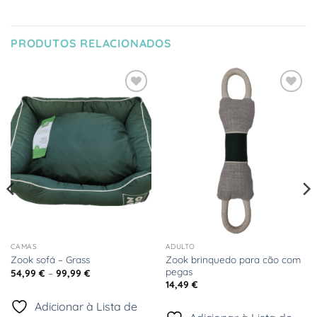
PRODUTOS RELACIONADOS
Adicionar
Adicionar
à Lista
à Lista
de
de
Desejos
Desejos
CAMAS
ADULTO
Zook brinquedo para cão com
Zook sofá – Grass
pegas
Price
54,99
€
–
99,99
€
range:
14,49
€
54,99 €
through
Adicionar à Lista de
99,99 €