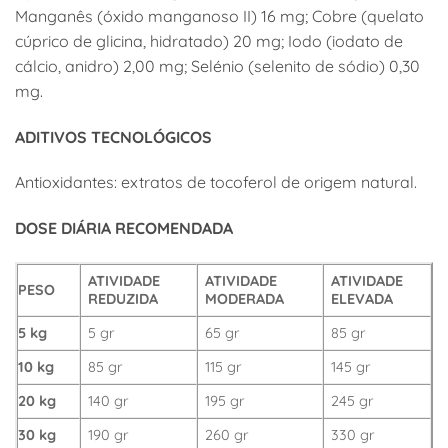
Manganês (óxido manganoso II) 16 mg; Cobre (quelato
cúprico de glicina, hidratado) 20 mg; Iodo (iodato de
cálcio, anidro) 2,00 mg; Selénio (selenito de sódio) 0,30
mg.
ADITIVOS TECNOLÓGICOS
Antioxidantes: extratos de tocoferol de origem natural.
DOSE DIÁRIA RECOMENDADA
ATIVIDADE
ATIVIDADE
ATIVIDADE
PESO
REDUZIDA
MODERADA
ELEVADA
5 kg
5 gr
65 gr
85 gr
10 kg
85 gr
115 gr
145 gr
20 kg
140 gr
195 gr
245 gr
30 kg
190 gr
260 gr
330 gr