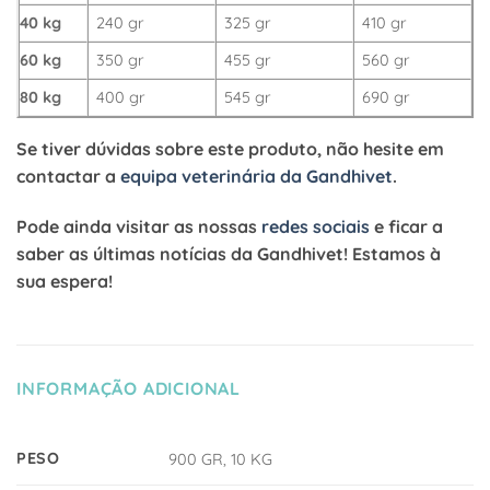
40 kg
240 gr
325 gr
410 gr
60 kg
350 gr
455 gr
560 gr
80 kg
400 gr
545 gr
690 gr
Se tiver dúvidas sobre este produto, não hesite em
contactar a
equipa veterinária da Gandhivet
.
Pode ainda visitar as nossas
redes sociais
e ficar a
saber as últimas notícias da Gandhivet! Estamos à
sua espera!
INFORMAÇÃO ADICIONAL
PESO
900 GR, 10 KG