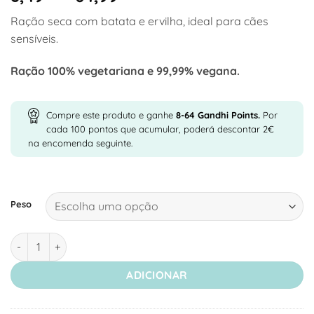
range:
Ração seca com batata e ervilha, ideal para cães
8,49 €
sensíveis.
through
64,99 €
Ração 100% vegetariana e 99,99% vegana.
Compre este produto e ganhe
8-64
Gandhi Points.
Por
cada 100 pontos que acumular, poderá descontar 2€
na encomenda seguinte.
Peso
Quantidade de Green Petfood VeggieDog Grainfree - Ração Sec
ADICIONAR