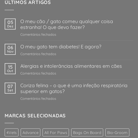
ÚLTIMOS ARTIGOS
O meu cão / gato comeu qualquer coisa
05
Dez
estranha! O que devo fazer?
em
Comentários fechados
O
meu
O meu gato tem diabetes! E agora?
06
cão
Nov
em
Comentários fechados
/
O
gato
meu
Alergias e intolerâncias alimentares em cães
comeu
15
gato
Out
qualquer
em
Comentários fechados
tem
coisa
Alergias
diabetes!
estranha!
e
Coriza felina – o que é uma infeção respiratória
E
07
O
intolerâncias
Set
superior em gatos?
agora?
que
alimentares
devo
em
Comentários fechados
em
fazer?
Coriza
cães
felina
–
MARCAS SELECIONADAS
o
que
é
4Vets
Advance
All For Paws
Bags On Board
Bio-Groom
uma