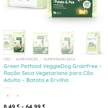
CÃO
/
ALIMENTAÇÃO
/
ALIMENTAÇÃO SECA
Green Petfood VeggieDog Grainfree –
Ração Seca Vegetariana para Cão
Adulto – Batata e Ervilha
Price
8,49
€
–
64,99
€