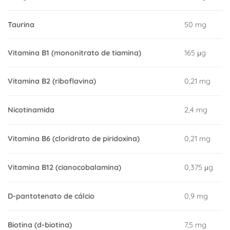
Taurina
50 mg
Vitamina B1 (mononitrato de tiamina)
165 μg
Vitamina B2 (riboflavina)
0,21 mg
Nicotinamida
2,4 mg
Vitamina B6 (cloridrato de piridoxina)
0,21 mg
Vitamina B12 (cianocobalamina)
0,375 μg
D-pantotenato de cálcio
0,9 mg
Biotina (d-biotina)
7,5 mg