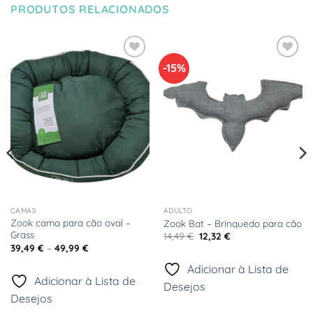
PRODUTOS RELACIONADOS
-15%
Adicionar
Adicionar
à Lista
à Lista
de
de
Desejos
Desejos
CAMAS
ADULTO
Zook cama para cão oval –
Zook Bat – Brinquedo para cão
Grass
O
O
14,49
€
12,32
€
preço
preço
Price
39,49
€
–
49,99
€
original
atual
range:
era:
é:
39,49 €
Adicionar à Lista de
14,49 €.
12,32 €.
through
Adicionar à Lista de
49,99 €
Desejos
Desejos