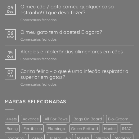
O meu cão / gato comeu qualquer coisa
05
Dez
estranha! O que devo fazer?
em
Comentários fechados
O
meu
O meu gato tem diabetes! E agora?
06
cão
Nov
em
Comentários fechados
/
O
gato
meu
Alergias e intolerâncias alimentares em cães
comeu
15
gato
Out
qualquer
em
Comentários fechados
tem
coisa
Alergias
diabetes!
estranha!
e
Coriza felina – o que é uma infeção respiratória
E
07
O
intolerâncias
Set
superior em gatos?
agora?
que
alimentares
devo
em
Comentários fechados
em
fazer?
Coriza
cães
felina
–
MARCAS SELECIONADAS
o
que
é
4Vets
Advance
All For Paws
Bags On Board
Bio-Groom
uma
infeção
Bunny
Ferribiella
Flamingo
Green Petfood
Hunter
IMAC
respiratória
superior
Inodorina
Josera
Josera Help
M-Pets
Misoko
Moderna