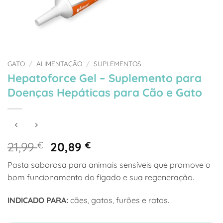
GATO
/
ALIMENTAÇÃO
/
SUPLEMENTOS
Hepatoforce Gel – Suplemento para
Doenças Hepáticas para Cão e Gato
O
O
21,99
€
20,89
€
preço
preço
Pasta saborosa para animais sensíveis que promove o
original
atual
bom funcionamento do fígado e sua regeneração.
era:
é:
21,99 €.
20,89 €.
INDICADO PARA:
cães, gatos, furões e ratos.