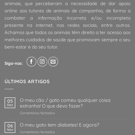
animais, que perceberam a necessidade de dar apoio
online aos tutores de animais de companhia, de forma a
combater a informação incorreta e/ou incompleta
presente na internet, nas redes sociais, entre outros.
Achamos que todos os animais têm direito a ter acesso aos
melhores cuidados de saúde que promovam sempre o seu
bem-estar e do seu tutor.
Siga-nos:
ÚLTIMOS ARTIGOS
O meu cão / gato comeu qualquer coisa
05
Dez
estranha! O que devo fazer?
em
Comentários fechados
O
meu
O meu gato tem diabetes! E agora?
06
cão
Nov
em
Comentários fechados
/