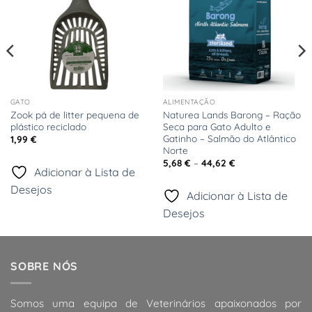
GATO
ALIMENTAÇÃO
Zook pá de litter pequena de
Naturea Lands Barong – Ração
plástico reciclado
Seca para Gato Adulto e
Gatinho – Salmão do Atlântico
1,99
€
Norte
Price
5,68
€
–
44,62
€
range:
Adicionar à Lista de
5,68 €
Desejos
through
Adicionar à Lista de
44,62 €
Desejos
SOBRE NÓS
Somos uma equipa de Veterinários apaixonados por