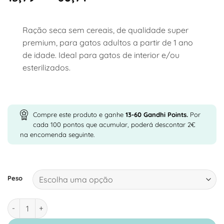
range:
13,79 €
Ração seca sem cereais, de qualidade super
through
60,71 €
premium, para gatos adultos a partir de 1 ano
de idade. Ideal para gatos de interior e/ou
esterilizados.
Compre este produto e ganhe
13-60
Gandhi Points.
Por
cada 100 pontos que acumular, poderá descontar 2€
na encomenda seguinte.
Peso
Quantidade de Josera Indoor - Ração Seca Sem Cereais para Ga