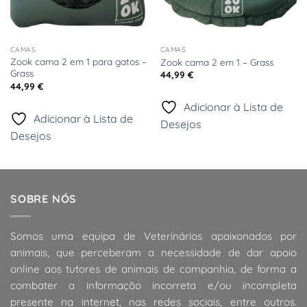
CAMAS
CAMAS
Zook cama 2 em 1 para gatos –
Zook cama 2 em 1 – Grass
Grass
44,99
€
44,99
€
Adicionar à Lista de
Adicionar à Lista de
Desejos
Desejos
SOBRE NÓS
Somos uma equipa de Veterinários apaixonados por
animais, que perceberam a necessidade de dar apoio
online aos tutores de animais de companhia, de forma a
combater a informação incorreta e/ou incompleta
presente na internet, nas redes sociais, entre outros.