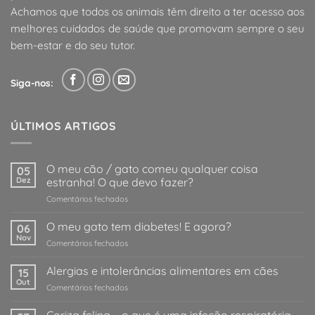
Achamos que todos os animais têm direito a ter acesso aos
melhores cuidados de saúde que promovam sempre o seu
bem-estar e do seu tutor.
Siga-nos:
ÚLTIMOS ARTIGOS
O meu cão / gato comeu qualquer coisa
05
Dez
estranha! O que devo fazer?
em
Comentários fechados
O
meu
O meu gato tem diabetes! E agora?
06
cão
Nov
em
Comentários fechados
/
O
gato
meu
Alergias e intolerâncias alimentares em cães
comeu
15
gato
Out
qualquer
em
Comentários fechados
tem
coisa
Alergias
diabetes!
estranha!
e
E