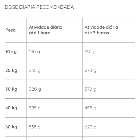
DOSE DIÁRIA RECOMENDADA
Atividade diária
Atividade diária
Peso
até 1 hora
até 3 horas
10 kg
140 g
160 g
20 kg
235 g
270 g
30 kg
320 g
370 g
40 kg
395 g
455 g
60 kg
535 g
620 g