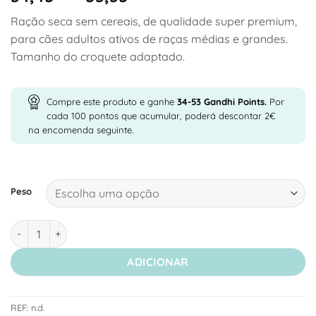
range:
Ração seca sem cereais, de qualidade super premium,
34,45 €
para cães adultos ativos de raças médias e grandes.
through
Tamanho do croquete adaptado.
53,35 €
Compre este produto e ganhe
34-53
Gandhi Points.
Por
cada 100 pontos que acumular, poderá descontar 2€
na encomenda seguinte.
Peso
Quantidade de Josera Medi Maxi - Ração Seca sem Cereais pa
ADICIONAR
REF:
n.d.