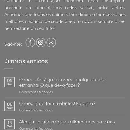
combater a informação incorreta e/ou incompleta
presente na internet, nas redes sociais, entre outros.
Achamos que todos os animais têm direito a ter acesso aos
melhores cuidados de saúde que promovam sempre o seu
bem-estar e do seu tutor.
Siga-nos:
ÚLTIMOS ARTIGOS
O meu cão / gato comeu qualquer coisa
05
Dez
estranha! O que devo fazer?
em
Comentários fechados
O
meu
O meu gato tem diabetes! E agora?
06
cão
Nov
em
Comentários fechados
/
O
gato
meu
Alergias e intolerâncias alimentares em cães
comeu
15
gato
Out
qualquer
em
Comentários fechados
tem