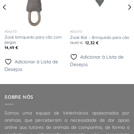
ADULTO
ADULTO
Zook brinquedo para cão com
Zook Bat – Brinquedo para cão
pegas
O
O
14,49
€
12,32
€
preço
preço
14,49
€
original
atual
era:
é:
Adicionar à Lista de
14,49 €.
12,32 €.
Adicionar à Lista de
Desejos
Desejos
SOBRE NÓS
Somos uma equipa de Veterinários apaixonados por
animais, que perceberam a necessidade de dar apoio
online aos tutores de animais de companhia, de forma a