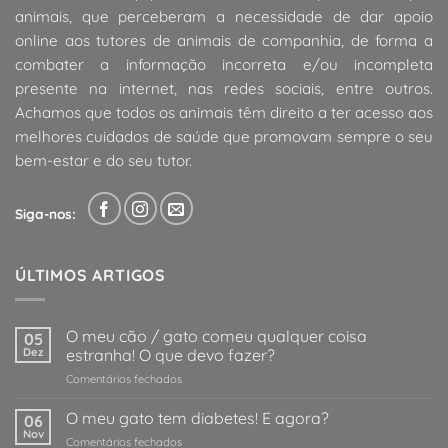
animais, que perceberam a necessidade de dar apoio
online aos tutores de animais de companhia, de forma a
combater a informação incorreta e/ou incompleta
presente na internet, nas redes sociais, entre outros.
Achamos que todos os animais têm direito a ter acesso aos
melhores cuidados de saúde que promovam sempre o seu
bem-estar e do seu tutor.
Siga-nos:
ÚLTIMOS ARTIGOS
O meu cão / gato comeu qualquer coisa
05
Dez
estranha! O que devo fazer?
em
Comentários fechados
O
meu
O meu gato tem diabetes! E agora?
06
cão
Nov
em
Comentários fechados
/