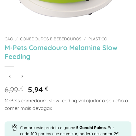
CÃO
/
COMEDOUROS E BEBEDOUROS
/
PLÁSTICO
M-Pets Comedouro Melamine Slow
Feeding
O
O
6,99
€
5,94
€
preço
preço
M-Pets comedouro slow feeding vai ajudar o seu cão a
original
atual
comer mais devagar.
era:
é:
6,99 €.
5,94 €.
Compre este produto e ganhe
5
Gandhi Points.
Por
cada 100 pontos que acumular, poderá descontar 2€