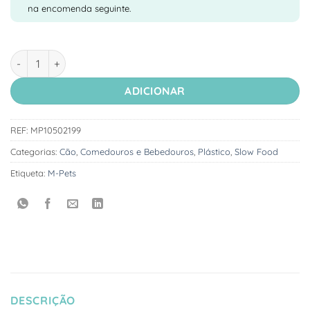
na encomenda seguinte.
Quantidade de M-Pets Comedouro Melamine Slow Feeding
ADICIONAR
REF:
MP10502199
Categorias:
Cão
,
Comedouros e Bebedouros
,
Plástico
,
Slow Food
Etiqueta:
M-Pets
DESCRIÇÃO