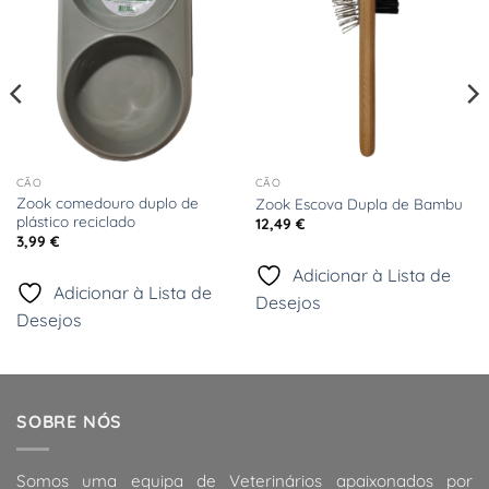
Desejos
Desejos
CÃO
CÃO
Zook comedouro duplo de
Zook Escova Dupla de Bambu
plástico reciclado
12,49
€
3,99
€
Adicionar à Lista de
Adicionar à Lista de
Desejos
Desejos
SOBRE NÓS
Somos uma equipa de Veterinários apaixonados por