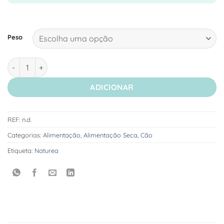
Peso
Quantidade de Naturea Elements Adult - Ração Seca para Cão
ADICIONAR
REF:
n.d.
Categorias:
Alimentação
,
Alimentação Seca
,
Cão
Etiqueta:
Naturea