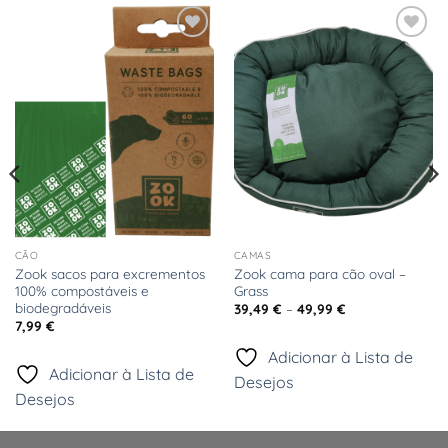
Adicionar
Adicionar
à Lista
à Lista
de
de
Desejos
Desejos
CÃO
CAMAS
Zook sacos para excrementos
Zook cama para cão oval –
100% compostáveis e
Grass
biodegradáveis
Price
39,49
€
–
49,99
€
range:
7,99
€
39,49 €
through
Adicionar à Lista de
49,99 €
Adicionar à Lista de
Desejos
Desejos