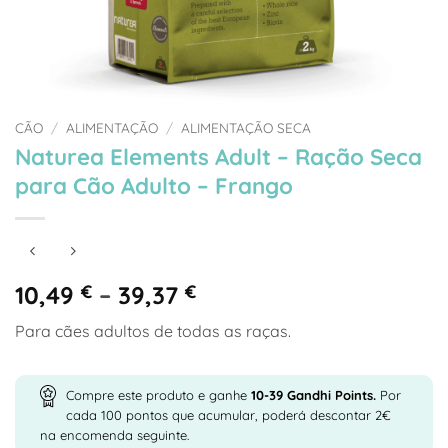
CÃO
/
ALIMENTAÇÃO
/
ALIMENTAÇÃO SECA
Naturea Elements Adult – Ração Seca
para Cão Adulto – Frango
Price
10,49
€
–
39,37
€
range:
Para cães adultos de todas as raças.
10,49 €
through
39,37 €
Compre este produto e ganhe
10-39
Gandhi Points.
Por
cada 100 pontos que acumular, poderá descontar 2€
na encomenda seguinte.