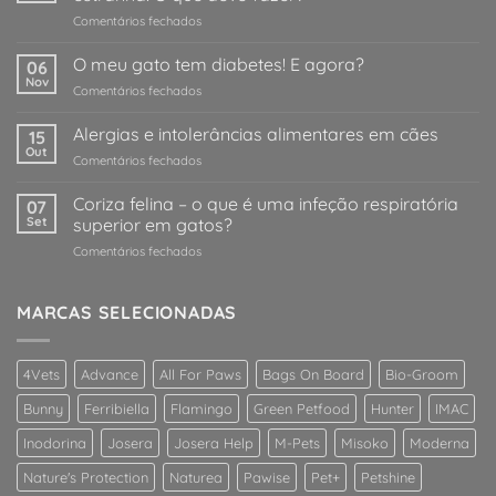
em
Comentários fechados
O
meu
O meu gato tem diabetes! E agora?
06
cão
Nov
em
Comentários fechados
/
O
gato
meu
Alergias e intolerâncias alimentares em cães
comeu
15
gato
Out
qualquer
em
Comentários fechados
tem
coisa
Alergias
diabetes!
estranha!
e
Coriza felina – o que é uma infeção respiratória
E
07
O
intolerâncias
Set
superior em gatos?
agora?
que
alimentares
devo
em
Comentários fechados
em
fazer?
Coriza
cães
felina
–
MARCAS SELECIONADAS
o
que
é
4Vets
Advance
All For Paws
Bags On Board
Bio-Groom
uma
infeção
Bunny
Ferribiella
Flamingo
Green Petfood
Hunter
IMAC
respiratória
superior
Inodorina
Josera
Josera Help
M-Pets
Misoko
Moderna
em
Nature's Protection
Naturea
Pawise
Pet+
Petshine
gatos?