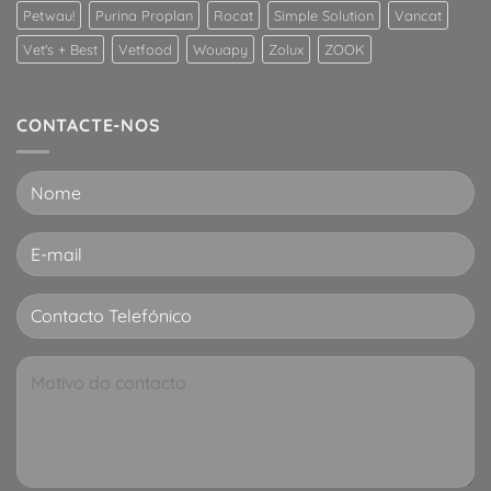
Petwau!
Purina Proplan
Rocat
Simple Solution
Vancat
Vet's + Best
Vetfood
Wouapy
Zolux
ZOOK
CONTACTE-NOS