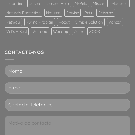
superior
Inodorina
Josera
Josera Help
M-Pets
Misoko
Moderna
em
Nature's Protection
Naturea
Pawise
Pet+
Petshine
gatos?
Petwau!
Purina Proplan
Rocat
Simple Solution
Vancat
Vet's + Best
Vetfood
Wouapy
Zolux
ZOOK
CONTACTE-NOS