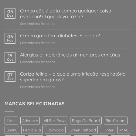
O meu cão / gato comeu qualquer coisa
05
Dez
estranha! O que devo fazer?
em
Comentários fechados
O
meu
O meu gato tem diabetes! E agora?
06
cão
Nov
em
Comentários fechados
/
O
gato
meu
Alergias e intolerâncias alimentares em cães
comeu
15
gato
Out
qualquer
em
Comentários fechados
tem
coisa
Alergias
diabetes!
estranha!
e
Coriza felina – o que é uma infeção respiratória
E
07
O
intolerâncias
Set
superior em gatos?
agora?
que
alimentares
devo
em
Comentários fechados
em
fazer?
Coriza
cães
felina
–
MARCAS SELECIONADAS
o
que
é
4Vets
Advance
All For Paws
Bags On Board
Bio-Groom
uma
infeção
Bunny
Ferribiella
Flamingo
Green Petfood
Hunter
IMAC
respiratória