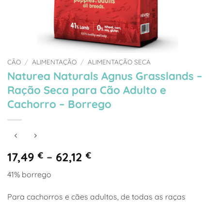
CÃO
/
ALIMENTAÇÃO
/
ALIMENTAÇÃO SECA
Naturea Naturals Agnus Grasslands –
Ração Seca para Cão Adulto e
Cachorro – Borrego
Price
17,49
€
–
62,12
€
range:
41% borrego
17,49 €
through
Para cachorros e cães adultos, de todas as raças
62,12 €