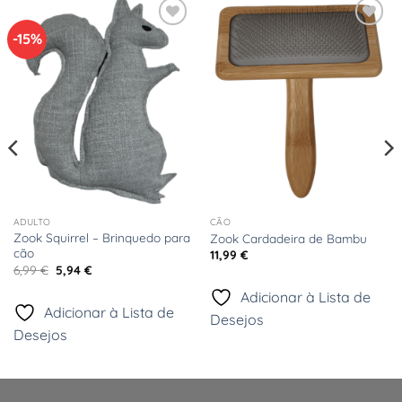
-15%
Adicionar
Adicionar
à Lista
à Lista
de
de
Desejos
Desejos
ADULTO
CÃO
Zook Squirrel – Brinquedo para
Zook Cardadeira de Bambu
cão
11,99
€
O
O
6,99
€
5,94
€
preço
preço
original
atual
Adicionar à Lista de
era:
é:
Adicionar à Lista de
6,99 €.
5,94 €.
Desejos
Desejos