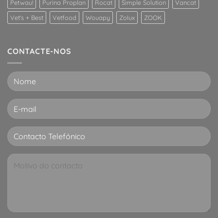
Petwau!
Purina Proplan
Rocat
Simple Solution
Vancat
Vet's + Best
Vetfood
Wouapy
Zolux
ZOOK
CONTACTE-NOS