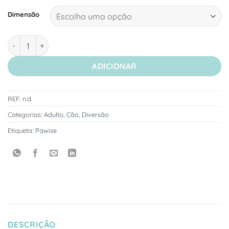
Dimensão
Quantidade de Pawise Bola Giggle Dispensador de Snacks
ADICIONAR
REF:
n.d.
Categorias:
Adulto
,
Cão
,
Diversão
Etiqueta:
Pawise
DESCRIÇÃO