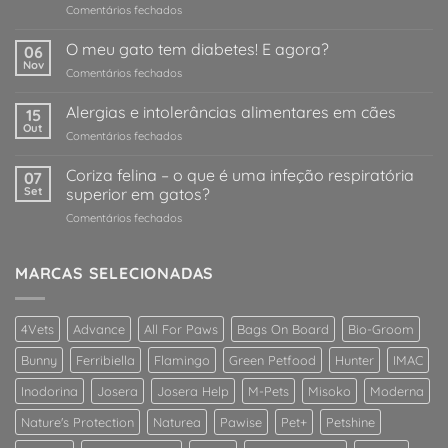
em
Comentários fechados
O
meu
O meu gato tem diabetes! E agora?
06
cão
Nov
em
Comentários fechados
/
O
gato
meu
Alergias e intolerâncias alimentares em cães
comeu
15
gato
Out
qualquer
em
Comentários fechados
tem
coisa
Alergias
diabetes!
estranha!
e
Coriza felina – o que é uma infeção respiratória
E
07
O
intolerâncias
Set
superior em gatos?
agora?
que
alimentares
devo
em
Comentários fechados
em
fazer?
Coriza
cães
felina
–
MARCAS SELECIONADAS
o
que
é
4Vets
Advance
All For Paws
Bags On Board
Bio-Groom
uma
infeção
Bunny
Ferribiella
Flamingo
Green Petfood
Hunter
IMAC
respiratória
superior
Inodorina
Josera
Josera Help
M-Pets
Misoko
Moderna
em
Nature's Protection
Naturea
Pawise
Pet+
Petshine
gatos?