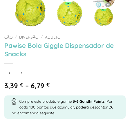
CÃO
/
DIVERSÃO
/
ADULTO
Pawise Bola Giggle Dispensador de
Snacks
Price
3,39
€
–
6,79
€
range:
3,39 €
Compre este produto e ganhe
3-6
Gandhi Points.
Por
through
cada 100 pontos que acumular, poderá descontar 2€
6,79 €
na encomenda seguinte.