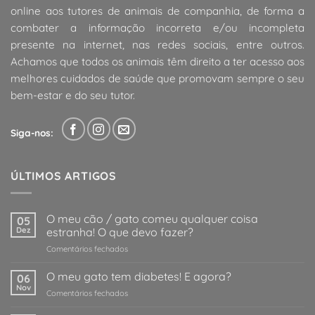
online aos tutores de animais de companhia, de forma a
combater a informação incorreta e/ou incompleta
presente na internet, nas redes sociais, entre outros.
Achamos que todos os animais têm direito a ter acesso aos
melhores cuidados de saúde que promovam sempre o seu
bem-estar e do seu tutor.
Siga-nos:
ÚLTIMOS ARTIGOS
O meu cão / gato comeu qualquer coisa
05
Dez
estranha! O que devo fazer?
em
Comentários fechados
O
meu
O meu gato tem diabetes! E agora?
06
cão
Nov
em
Comentários fechados
/
O
gato