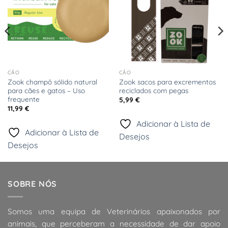
CÃO
CÃO
Zook champô sólido natural
Zook sacos para excrementos
para cães e gatos – Uso
reciclados com pegas
frequente
5,99
€
11,99
€
Adicionar à Lista de
Adicionar à Lista de
Desejos
Desejos
SOBRE NÓS
Somos uma equipa de Veterinários apaixonados por
animais, que perceberam a necessidade de dar apoio