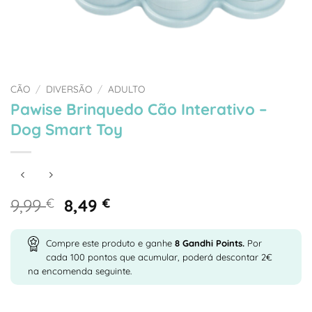
CÃO
/
DIVERSÃO
/
ADULTO
Pawise Brinquedo Cão Interativo –
Dog Smart Toy
O
O
9,99
€
8,49
€
preço
preço
original
atual
Compre este produto e ganhe
8
Gandhi Points.
Por
era:
é:
cada 100 pontos que acumular, poderá descontar 2€
9,99 €.
8,49 €.
na encomenda seguinte.