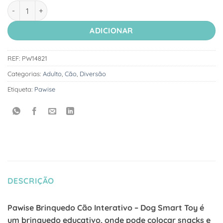
Quantidade de Pawise Brinquedo Cão Interativo - Dog Smart T
ADICIONAR
REF:
PW14821
Categorias:
Adulto
,
Cão
,
Diversão
Etiqueta:
Pawise
DESCRIÇÃO
Pawise Brinquedo Cão Interativo – Dog Smart Toy é
um brinquedo educativo, onde pode colocar snacks e