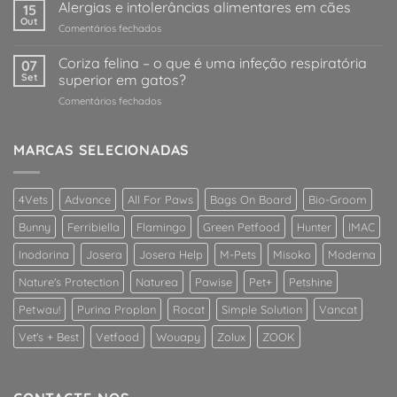
meu
Alergias e intolerâncias alimentares em cães
comeu
15
gato
Out
qualquer
em
Comentários fechados
tem
coisa
Alergias
diabetes!
estranha!
e
Coriza felina – o que é uma infeção respiratória
E
07
O
intolerâncias
Set
superior em gatos?
agora?
que
alimentares
devo
em
Comentários fechados
em
fazer?
Coriza
cães
felina
–
MARCAS SELECIONADAS
o
que
é
4Vets
Advance
All For Paws
Bags On Board
Bio-Groom
uma
infeção
Bunny
Ferribiella
Flamingo
Green Petfood
Hunter
IMAC
respiratória
superior
Inodorina
Josera
Josera Help
M-Pets
Misoko
Moderna
em
Nature's Protection
Naturea
Pawise
Pet+
Petshine
gatos?
Petwau!
Purina Proplan
Rocat
Simple Solution
Vancat
Vet's + Best
Vetfood
Wouapy
Zolux
ZOOK