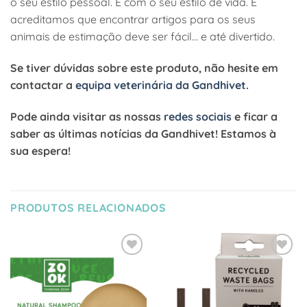
o seu estilo pessoal. E com o seu estilo de vida. E
acreditamos que encontrar artigos para os seus
animais de estimação deve ser fácil… e até divertido.
Se tiver dúvidas sobre este produto, não hesite em
contactar a
equipa veterinária da Gandhivet
.
Pode ainda visitar as nossas
redes sociais
e ficar a
saber as últimas notícias da Gandhivet! Estamos à
sua espera!
PRODUTOS RELACIONADOS
Adicionar
Adicionar
à Lista
à Lista
de
de
Desejos
Desejos