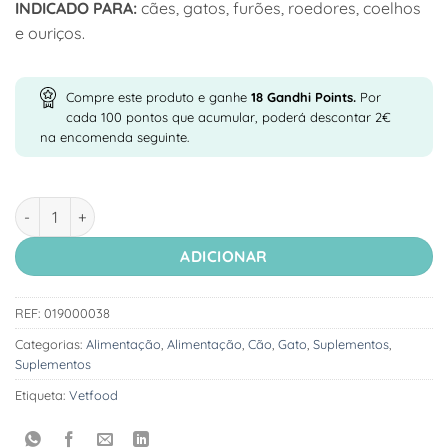
INDICADO PARA:
cães, gatos, furões, roedores, coelhos
e ouriços.
Compre este produto e ganhe
18
Gandhi Points.
Por
cada 100 pontos que acumular, poderá descontar 2€
na encomenda seguinte.
Quantidade de Plaque Control - Suplemento para Prevenção d
ADICIONAR
REF:
019000038
Categorias:
Alimentação
,
Alimentação
,
Cão
,
Gato
,
Suplementos
,
Suplementos
Etiqueta:
Vetfood