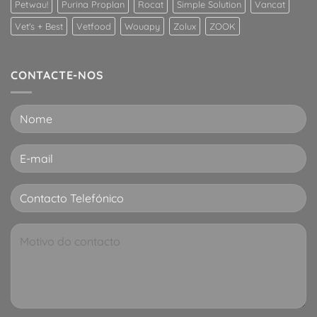
Petwau!
Purina Proplan
Rocat
Simple Solution
Vancat
Vet's + Best
Vetfood
Wouapy
Zolux
ZOOK
CONTACTE-NOS