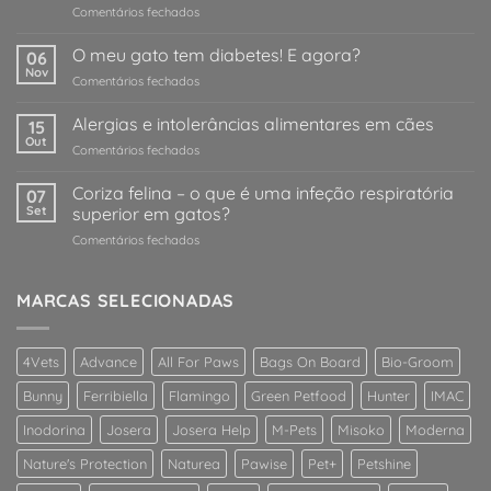
em
Comentários fechados
O
meu
O meu gato tem diabetes! E agora?
06
cão
Nov
em
Comentários fechados
/
O
gato
meu
Alergias e intolerâncias alimentares em cães
comeu
15
gato
Out
qualquer
em
Comentários fechados
tem
coisa
Alergias
diabetes!
estranha!
e
Coriza felina – o que é uma infeção respiratória
E
07
O
intolerâncias
Set
superior em gatos?
agora?
que
alimentares
devo
em
Comentários fechados
em
fazer?
Coriza
cães
felina
–
MARCAS SELECIONADAS
o
que
é
4Vets
Advance
All For Paws
Bags On Board
Bio-Groom
uma
infeção
Bunny
Ferribiella
Flamingo
Green Petfood
Hunter
IMAC
respiratória
superior
Inodorina
Josera
Josera Help
M-Pets
Misoko
Moderna
em
Nature's Protection
Naturea
Pawise
Pet+
Petshine
gatos?