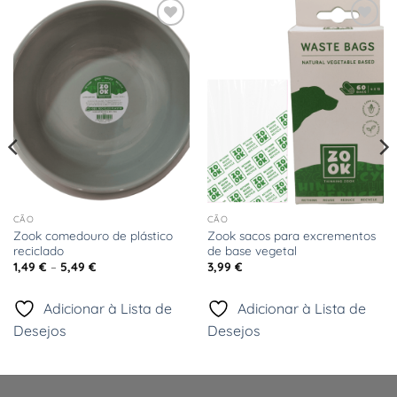
Adicionar
Adicionar
à Lista
à Lista
de
de
Desejos
Desejos
CÃO
CÃO
Zook comedouro de plástico
Zook sacos para excrementos
reciclado
de base vegetal
Price
1,49
€
–
5,49
€
3,99
€
range:
1,49 €
through
Adicionar à Lista de
Adicionar à Lista de
5,49 €
Desejos
Desejos