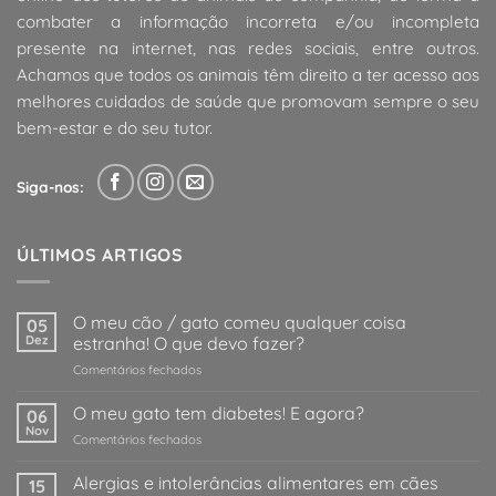
combater a informação incorreta e/ou incompleta
presente na internet, nas redes sociais, entre outros.
Achamos que todos os animais têm direito a ter acesso aos
melhores cuidados de saúde que promovam sempre o seu
bem-estar e do seu tutor.
Siga-nos:
ÚLTIMOS ARTIGOS
O meu cão / gato comeu qualquer coisa
05
Dez
estranha! O que devo fazer?
em
Comentários fechados
O
meu
O meu gato tem diabetes! E agora?
06
cão
Nov
em
Comentários fechados
/
O
gato
meu
Alergias e intolerâncias alimentares em cães
comeu
15
gato