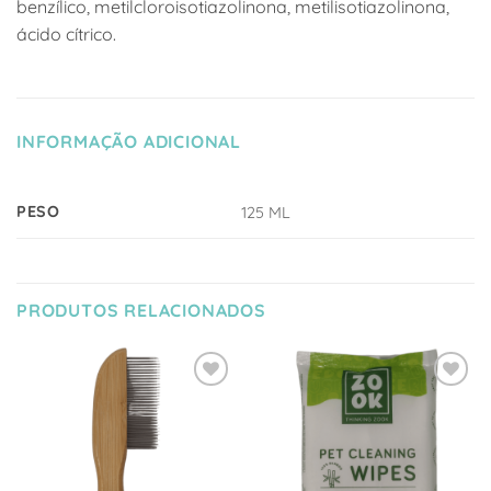
benzílico, metilcloroisotiazolinona, metilisotiazolinona,
ácido cítrico.
INFORMAÇÃO ADICIONAL
PESO
125 ML
PRODUTOS RELACIONADOS
Adicionar
Adicionar
à Lista
à Lista
de
de
Desejos
Desejos