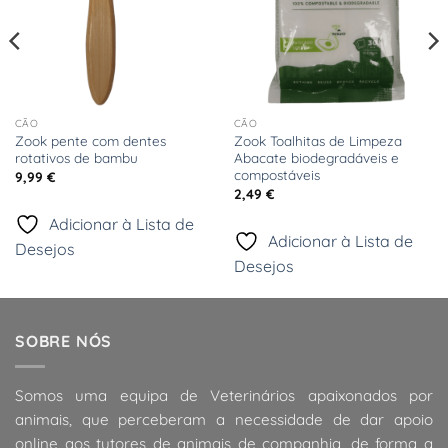
CÃO
CÃO
Zook pente com dentes
Zook Toalhitas de Limpeza
rotativos de bambu
Abacate biodegradáveis e
compostáveis
9,99
€
2,49
€
Adicionar à Lista de
Adicionar à Lista de
Desejos
Desejos
SOBRE NÓS
Somos uma equipa de Veterinários apaixonados por
animais, que perceberam a necessidade de dar apoio
online aos tutores de animais de companhia, de forma a