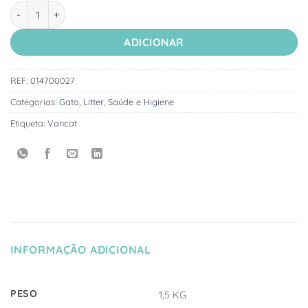
Quantidade de Vancat - Areia de talco para gato 15KG
ADICIONAR
REF:
014700027
Categorias:
Gato
,
Litter
,
Saúde e Higiene
Etiqueta:
Vancat
INFORMAÇÃO ADICIONAL
PESO
1,5 KG