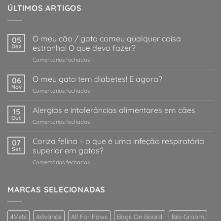
ÚLTIMOS ARTIGOS
O meu cão / gato comeu qualquer coisa
05
Dez
estranha! O que devo fazer?
em
Comentários fechados
O
meu
O meu gato tem diabetes! E agora?
06
cão
Nov
em
Comentários fechados
/
O
gato
meu
Alergias e intolerâncias alimentares em cães
comeu
15
gato
Out
qualquer
em
Comentários fechados
tem
coisa
Alergias
diabetes!
estranha!
e
Coriza felina – o que é uma infeção respiratória
E
07
O
intolerâncias
Set
superior em gatos?
agora?
que
alimentares
devo
em
Comentários fechados
em
fazer?
Coriza
cães
felina
–
MARCAS SELECIONADAS
o
que
é
4Vets
Advance
All For Paws
Bags On Board
Bio-Groom
uma