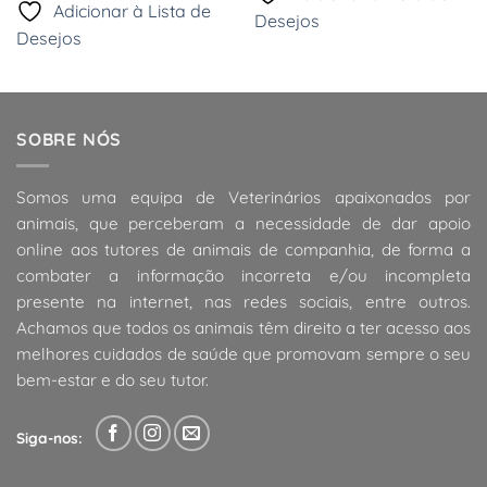
era:
é:
Adicionar à Lista de
5,49 €.
4,67 €.
Desejos
Desejos
SOBRE NÓS
Somos uma equipa de Veterinários apaixonados por
animais, que perceberam a necessidade de dar apoio
online aos tutores de animais de companhia, de forma a
combater a informação incorreta e/ou incompleta
presente na internet, nas redes sociais, entre outros.
Achamos que todos os animais têm direito a ter acesso aos
melhores cuidados de saúde que promovam sempre o seu
bem-estar e do seu tutor.
Siga-nos: