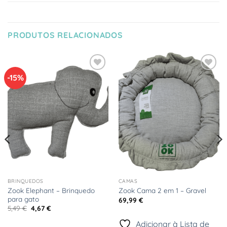
PRODUTOS RELACIONADOS
-15%
Adicionar
Adicionar
à Lista
à Lista
de
de
Desejos
Desejos
BRINQUEDOS
CAMAS
Zook Elephant – Brinquedo
Zook Cama 2 em 1 – Gravel
para gato
69,99
€
O
O
5,49
€
4,67
€
preço
preço
original
atual
Adicionar à Lista de