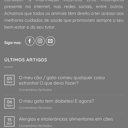
presente na internet, nas redes sociais, entre outros.
Achamos que todos os animais têm direito a ter acesso aos
melhores cuidados de saúde que promovam sempre o seu
bem-estar e do seu tutor.
Siga-nos:
ÚLTIMOS ARTIGOS
O meu cão / gato comeu qualquer coisa
05
Dez
estranha! O que devo fazer?
em
Comentários fechados
O
meu
O meu gato tem diabetes! E agora?
06
cão
Nov
em
Comentários fechados
/
O
gato
meu
Alergias e intolerâncias alimentares em cães
comeu
15
gato
Out
qualquer
em
Comentários fechados
tem