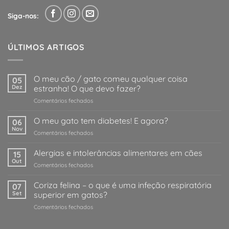
Siga-nos:
ÚLTIMOS ARTIGOS
O meu cão / gato comeu qualquer coisa
05
Dez
estranha! O que devo fazer?
em
Comentários fechados
O
meu
O meu gato tem diabetes! E agora?
06
cão
Nov
em
Comentários fechados
/
O
gato
meu
Alergias e intolerâncias alimentares em cães
comeu
15
gato
Out
qualquer
em
Comentários fechados
tem
coisa
Alergias
diabetes!
estranha!
e
Coriza felina – o que é uma infeção respiratória
E
07
O
intolerâncias
Set
superior em gatos?
agora?
que
alimentares
devo
em
Comentários fechados
em
fazer?
Coriza
cães
felina