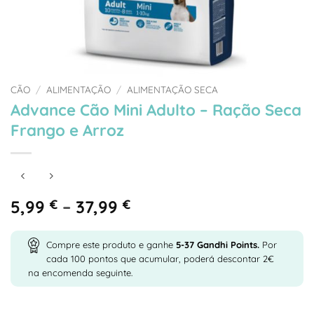
CÃO
/
ALIMENTAÇÃO
/
ALIMENTAÇÃO SECA
Advance Cão Mini Adulto – Ração Seca
Frango e Arroz
Price
5,99
€
–
37,99
€
range:
5,99 €
Compre este produto e ganhe
5-37
Gandhi Points.
Por
through
cada 100 pontos que acumular, poderá descontar 2€
37,99 €
na encomenda seguinte.