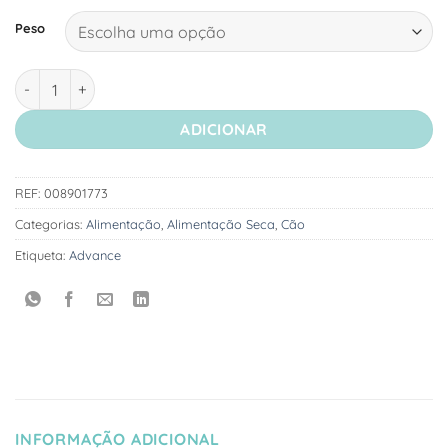
Peso
Quantidade de Advance Cão Mini Adulto - Ração Seca Frango e
ADICIONAR
REF:
008901773
Categorias:
Alimentação
,
Alimentação Seca
,
Cão
Etiqueta:
Advance
INFORMAÇÃO ADICIONAL