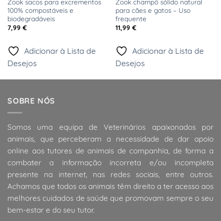
Zook sacos para excrementos
Zook champô sólido natural
100% compostáveis e
para cães e gatos – Uso
biodegradáveis
frequente
7,99
€
11,99
€
Adicionar à Lista de
Adicionar à Lista de
Desejos
Desejos
SOBRE NÓS
Somos uma equipa de Veterinários apaixonados por
animais, que perceberam a necessidade de dar apoio
online aos tutores de animais de companhia, de forma a
combater a informação incorreta e/ou incompleta
presente na internet, nas redes sociais, entre outros.
Achamos que todos os animais têm direito a ter acesso aos
melhores cuidados de saúde que promovam sempre o seu
bem-estar e do seu tutor.