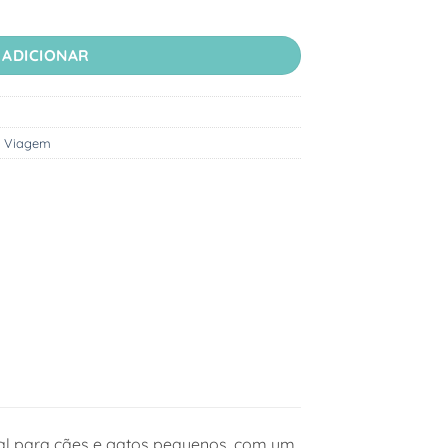
adora Carry Sport Verde 2Nd Life
ADICIONAR
,
Viagem
al para cães e gatos pequenos, com um