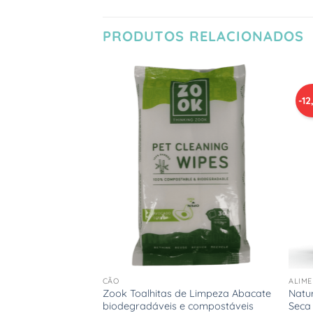
PRODUTOS RELACIONADOS
-12
Adicionar
Adicionar
à Lista
à Lista
de
de
Desejos
Desejos
+
+
CÃO
ALIM
 plástico reciclado
Zook Toalhitas de Limpeza Abacate
Natu
 gatos – cinza
biodegradáveis e compostáveis
Seca