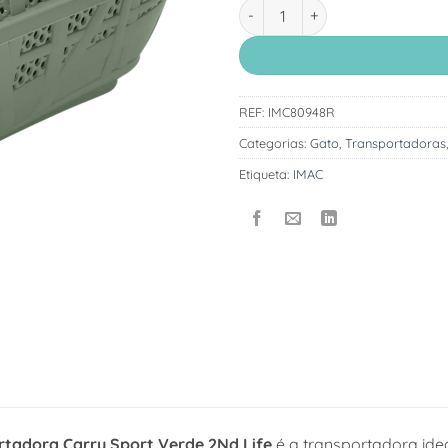
Quantidade de IMAC Transport
REF:
IMC80948R
Categorias:
Gato
,
Transportadoras
Etiqueta:
IMAC
rtadora Carry Sport Verde 2Nd Life
é a transportadora ide