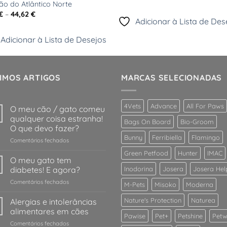
preço
preço
ão do Atlântico Norte
original
atual
Price
€
–
44,62
€
era:
é:
Adicionar à Lista de Des
range:
4,99 €.
4,24 €.
5,68 €
through
Adicionar à Lista de Desejos
44,62 €
IMOS ARTIGOS
MARCAS SELECIONADAS
4Vets
Advance
All For Paws
O meu cão / gato comeu
qualquer coisa estranha!
Bags On Board
Bio-Groom
O que devo fazer?
Bunny
Ferribiella
Flamingo
em
Comentários fechados
O
Green Petfood
Hunter
IMAC
meu
O meu gato tem
cão
diabetes! E agora?
Inodorina
Josera
Josera Hel
/
em
Comentários fechados
gato
M-Pets
Misoko
Moderna
O
comeu
meu
Nature's Protection
Naturea
Alergias e intolerâncias
qualquer
gato
coisa
alimentares em cães
Pawise
Pet+
Petshine
Petw
tem
estranha!
em
Comentários fechados
diabetes!
O