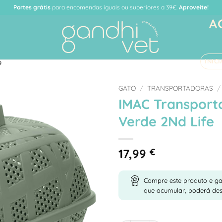
Portes grátis
para encomendas iguais ou superiores a 39€.
Aproveite!
A
INIC
9
GATO
/
TRANSPORTADORAS
/
IMAC Transport
Adicionar
Verde 2Nd Life
à Lista
de
Desejos
17,99
€
Compre este produto e g
que acumular, poderá de