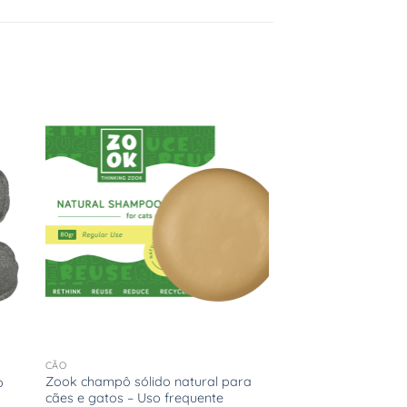
nar
Adicionar
ta
à Lista
de
os
Desejos
+
CÃO
Zook champô sólido natural para
o
cães e gatos – Uso frequente