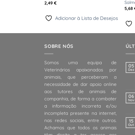
Salm
2,49
€
5,68
 Lista de Desejos
Adicionar à Lista de Desejos
SOBRE NÓS
ÚLT
Somos uma equipa de
05
Veterinários apaixonados por
Dez
animais, que perceberam a
necessidade de dar apoio online
aos tutores de animais de
06
companhia, de forma a combater
Nov
a informação incorreta e/ou
incompleta presente na internet,
nas redes sociais, entre outros.
15
Out
Achamos que todos os animais
têm direito a ter acesso aos