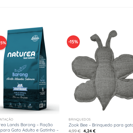
-15%
,5%
Adicionar
Adicio
à Lista
à Lis
de
de
Desejos
Desej
+
ENTAÇÃO
BRINQUEDOS
rea Lands Barong – Ração
Zook Bee – Brinquedo para gat
 para Gato Adulto e Gatinho –
O
O
4,99
€
4,24
€