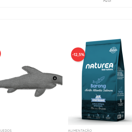
Azul
-12,5%
Adicionar
Adicio
à Lista
à Lis
de
de
Desejos
Desej
+
QUEDOS
ALIMENTAÇÃO