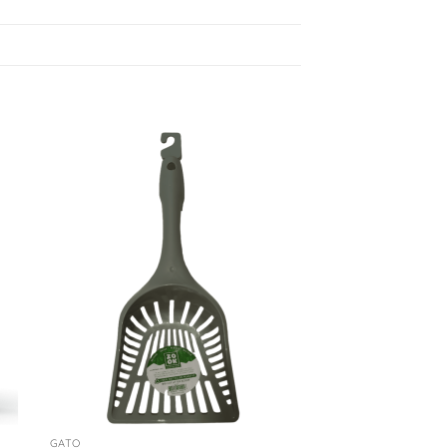
nar
Adicionar
ta
à Lista
de
os
Desejos
+
GATO