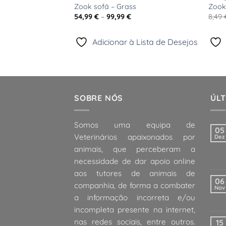
Brinquedo para
Zook sofá – Grass
Zook
Price
54,99
€
–
99,99
€
8,49
range:
54,99 €
ço
through
l
Adicionar à Lista de Desejos
99,99 €
 Lista de Desejos
 €.
SOBRE NÓS
ÚLT
Somos uma equipa de
05
Veterinários apaixonados por
Dez
animais, que perceberam a
necessidade de dar apoio online
aos tutores de animais de
06
companhia, de forma a combater
Nov
a informação incorreta e/ou
incompleta presente na internet,
nas redes sociais, entre outros.
15