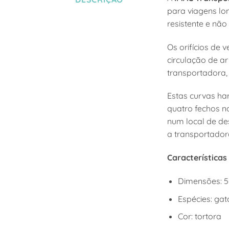
para viagens lon
resistente e não 
Os orifícios de
circulação de ar
transportadora,
Estas curvas ha
quatro fechos n
num local de de
a transportadora
Características
Dimensões: 50
Espécies: ga
Cor: tortora