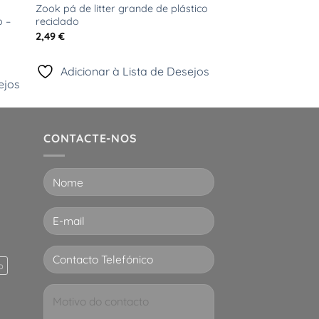
Zook pá de litter grande de plástico
o –
reciclado
2,49
€
Adicionar à Lista de Desejos
ejos
CONTACTE-NOS
p