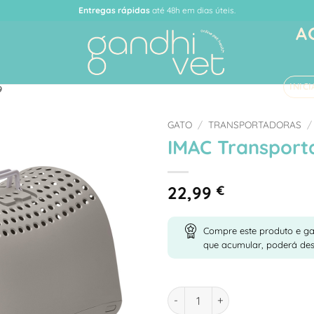
Entregas rápidas
até 48h em dias úteis.
A
INIC
9
GATO
/
TRANSPORTADORAS
/
IMAC Transport
Adicionar
à Lista
de
22,99
€
Desejos
Compre este produto e g
que acumular, poderá de
Quantidade de IMAC Transport