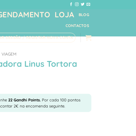
GENDAMENTO
LOJA
BLOG
CONTACTOS
IAR SESSÃO / REGISTAR NOVA CONTA
VIAGEM
adora Linus Tortora
anhe
22
Gandhi Points.
Por cada 100 pontos
scontar 2€ na encomenda seguinte.
adora Linus Tortora