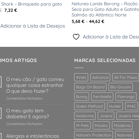
Naturea Lands Barong – Ração
 Shark – Brinquedo para gato
Seca para Gato Adulto e Gatinh
O
O
€
7,22
€
preço
preço
Salmão do Atlântico Norte
original
atual
Price
5,68
€
–
44,62
€
era:
é:
Adicionar à Lista de Desejos
range:
8,49 €.
7,22 €.
5,68 €
through
Adicionar à Lista de Des
44,62 €
IMOS ARTIGOS
MARCAS SELECIONADAS
4Vets
Advance
All For Paws
O meu cão / gato comeu
qualquer coisa estranha!
Bags On Board
Bio-Groom
O que devo fazer?
Bunny
Ferribiella
Flamingo
em
Comentários fechados
O
Green Petfood
Hunter
IMAC
meu
O meu gato tem
cão
diabetes! E agora?
Inodorina
Josera
Josera Hel
/
em
Comentários fechados
gato
M-Pets
Misoko
Moderna
O
comeu
meu
Nature's Protection
Naturea
Alergias e intolerâncias
qualquer