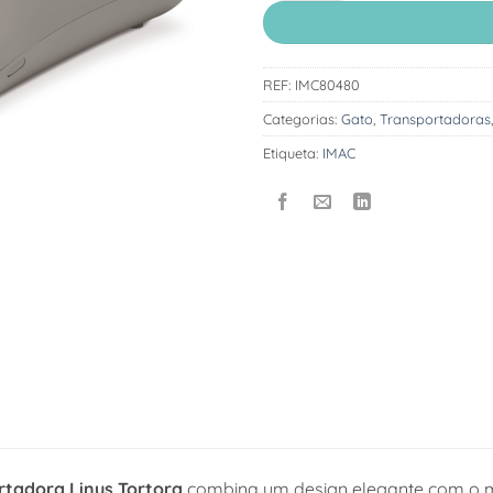
REF:
IMC80480
Categorias:
Gato
,
Transportadoras
Etiqueta:
IMAC
rtadora Linus Tortora
combina um design elegante com o má