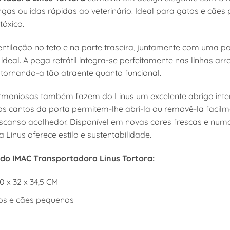
gas ou idas rápidas ao veterinário. Ideal para gatos e cães
tóxico.
 ventilação no teto e na parte traseira, juntamente com uma
 ideal. A pega retrátil integra-se perfeitamente nas linhas 
 tornando-a tão atraente quanto funcional.
rmoniosas também fazem do Linus um excelente abrigo inter
os cantos da porta permitem-lhe abri-la ou removê-la facil
scanso acolhedor. Disponível em novas cores frescas e numa
 Linus oferece estilo e sustentabilidade.
 do IMAC Transportadora Linus Tortora:
 x 32 x 34,5 CM
tos e cães pequenos