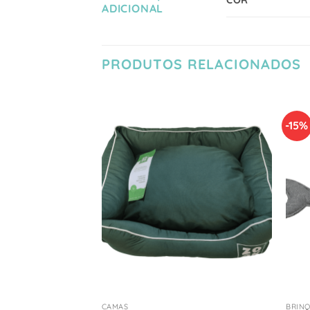
ADICIONAL
PRODUTOS RELACIONADOS
-15%
Adicionar
Adicionar
à Lista
à Lista
de
de
Desejos
Desejos
+
+
CAMAS
BRIN