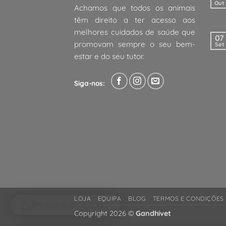
Out
Achamos que todos os animais
têm direito a ter acesso aos
melhores cuidados de saúde que
07
promovam sempre o seu bem-
Set
estar e do seu tutor.
Siga-nos:
LOJA
EQUIPA
BLOG
TERMOS E CONDIÇÕES
Precisa de ajuda?
Copyright 2026 ©
Gandhivet