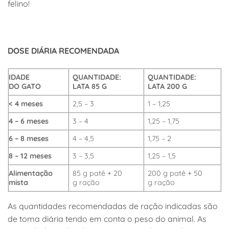
felino!
DOSE DIÁRIA RECOMENDADA
IDADE
QUANTIDADE:
QUANTIDADE:
DO GATO
LATA 85 G
LATA 200 G
< 4 meses
2,5 – 3
1 – 1,25
4 – 6
meses
3 – 4
1,25 – 1,75
6 – 8
meses
4 – 4,5
1,75 – 2
8 – 12
meses
3 – 3,5
1,25 – 1,5
Alimentação
85 g patê + 20
200 g patê + 50
mista
g ração
g ração
As quantidades recomendadas de ração indicadas são
de toma diária tendo em conta o peso do animal. As