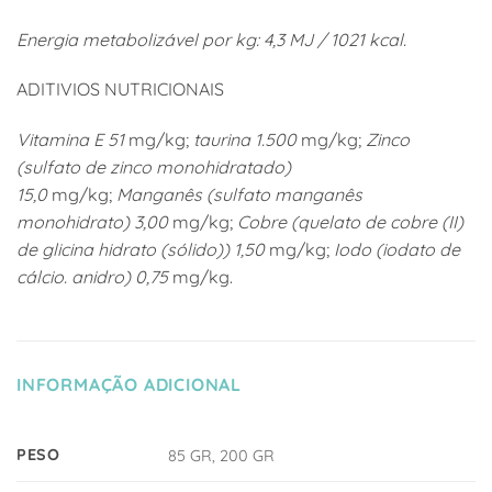
Energia metabolizável por kg: 4,3 MJ / 1021 kcal.
ADITIVIOS NUTRICIONAIS
Vitamina E 51
mg/kg;
taurina 1.500
mg/kg;
Zinco
(sulfato de zinco monohidratado)
15,0
mg/kg;
Manganês (sulfato manganês
monohidrato) 3,00
mg/kg;
Cobre (quelato de cobre (II)
de glicina hidrato (sólido)) 1,50
mg/kg;
Iodo (iodato de
cálcio. anidro) 0,75
mg/kg.
INFORMAÇÃO ADICIONAL
PESO
85 GR, 200 GR