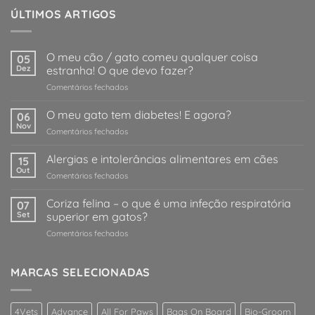
ÚLTIMOS ARTIGOS
O meu cão / gato comeu qualquer coisa
05
Dez
estranha! O que devo fazer?
em
Comentários fechados
O
meu
O meu gato tem diabetes! E agora?
06
cão
Nov
em
Comentários fechados
/
O
gato
meu
Alergias e intolerâncias alimentares em cães
comeu
15
gato
Out
qualquer
em
Comentários fechados
tem
coisa
Alergias
diabetes!
estranha!
e
Coriza felina – o que é uma infeção respiratória
E
07
O
intolerâncias
Set
superior em gatos?
agora?
que
alimentares
devo
em
Comentários fechados
em
fazer?
Coriza
cães
felina
–
MARCAS SELECIONADAS
o
que
é
4Vets
Advance
All For Paws
Bags On Board
Bio-Groom