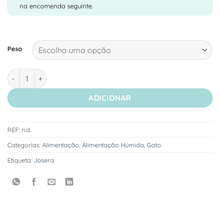
na encomenda seguinte.
Peso
Quantidade de Josera Alimento em Patê para Gatinho - Salmã
ADICIONAR
REF:
n.d.
Categorias:
Alimentação
,
Alimentação Húmida
,
Gato
Etiqueta:
Josera