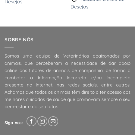
4,99 €.
4,24 €.
Desejos
Desejos
SOBRE NÓS
Somos uma equipa de Veterinários apaixonados por
animais, que perceberam a necessidade de dar apoio
online aos tutores de animais de companhia, de forma a
combater a informação incorreta e/ou incompleta
presente na internet, nas redes sociais, entre outros.
Achamos que todos os animais têm direito a ter acesso aos
melhores cuidados de saúde que promovam sempre o seu
bem-estar e do seu tutor.
Siga-nos: