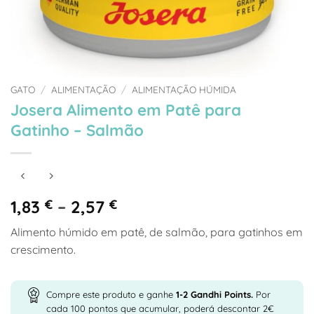
GATO
/
ALIMENTAÇÃO
/
ALIMENTAÇÃO HÚMIDA
Josera Alimento em Patê para
Gatinho – Salmão
Price
1,83
€
–
2,57
€
range:
Alimento húmido em patê, de salmão, para gatinhos em
1,83 €
crescimento.
through
2,57 €
Compre este produto e ganhe
1-2
Gandhi Points.
Por
cada 100 pontos que acumular, poderá descontar 2€