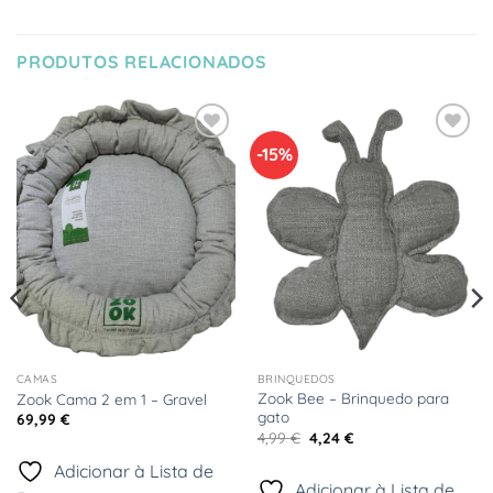
PRODUTOS RELACIONADOS
-15%
Adicionar
Adicionar
à Lista
à Lista
de
de
Desejos
Desejos
CAMAS
BRINQUEDOS
Zook Bee – Brinquedo para
Zook Cama 2 em 1 – Gravel
gato
69,99
€
O
O
4,99
€
4,24
€
preço
preço
original
atual
Adicionar à Lista de
era:
é:
Adicionar à Lista de