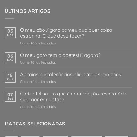
ÚLTIMOS ARTIGOS
O meu cão / gato comeu qualquer coisa
05
Dez
estranha! O que devo fazer?
em
Comentários fechados
O
meu
O meu gato tem diabetes! E agora?
06
cão
Nov
em
Comentários fechados
/
O
gato
meu
Alergias e intolerâncias alimentares em cães
comeu
15
gato
Out
qualquer
em
Comentários fechados
tem
coisa
Alergias
diabetes!
estranha!
e
Coriza felina – o que é uma infeção respiratória
E
07
O
intolerâncias
Set
superior em gatos?
agora?
que
alimentares
devo
em
Comentários fechados
em
fazer?
Coriza
cães
felina
–
MARCAS SELECIONADAS
o
que