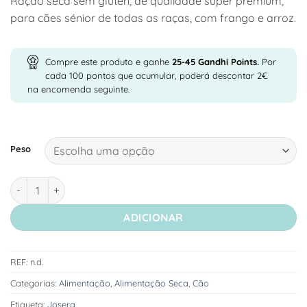
Ração seca sem glúten, de qualidade super premium,
25,71 €
para cães sénior de todas as raças, com frango e arroz.
through
45,99 €
Compre este produto e ganhe
25-45
Gandhi Points.
Por
cada 100 pontos que acumular, poderá descontar 2€
na encomenda seguinte.
Peso
Quantidade de Josera Balance - Ração Seca para Cão Sénior -
ADICIONAR
REF:
n.d.
Categorias:
Alimentação
,
Alimentação Seca
,
Cão
Etiqueta:
Josera