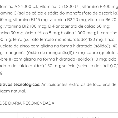
tamina A 24.000 U.I.; vitamina D3 1.800 U.I.; vitamina E 400 mg
tamina C (sal de cálcio e sódio do monofosfato de ascorbila
00 mg; vitamina B1 15 mg; vitamina B2 20 mg; vitamina B6 20
g; vitamina B12 100 mcg; D-Pantotenato de cálcio 50 mg;
acina 90 mg; ácido fólico 5 mg; biotina 1.000 mcg; L-carnitina
00 mg; ferro (sulfato ferroso monohidratado) 120 mg; zinco
uelato de zinco com glicina na forma hidratada (sólido)) 140
g; manganês (óxido de manganês(II)) 7 mg; cobre (quelato 
bre(II) com glicina na forma hidratada (sólido)) 10 mg; iodo
odato de cálcio anidro) 1,50 mg; selénio (selenito de sódio) 0,
g.
ditivos tecnológicos:
Antioxidantes: extratos de tocoferol de
rigem natural.
OSE DIÁRIA RECOMENDADA