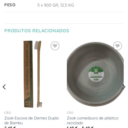
PESO
5 x 900 GR, 12,5 KG
PRODUTOS RELACIONADOS
Adicionar
Adicionar
à Lista
à Lista
de
de
Desejos
Desejos
CÃO
CÃO
Zook Escova de Dentes Dupla
Zook comedouro de plástico
de Bambu
reciclado
Price
2,49
€
1,49
€
–
5,49
€