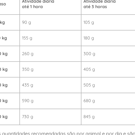
Atividade diária
Atividade diária
eso
até 1 hora
até 3 horas
 kg
90 g
105 g
0 kg
155 g
180 g
0 kg
260 g
300 g
0 kg
350 g
405 g
0 kg
435 g
505 g
0 kg
590 g
680 g
0 kg
730 g
845 g
s quantidades recomendadas são por animal e por dia e sã