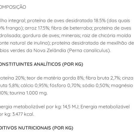
OMPOSIÇÃO
lho integral; proteína de aves desidratada 18.5% (das quais
% frango); arroz 17.5%; fibra de beterraba; proteína de aves
drolisada; gordura de aves; minerais; raiz de chicória moída
onte natural de inulina); proteína desidratada de mexilhão de
ábios verdes da Nova Zelândia (Perna canaliculus).
ONSTITUINTES ANALÍTICOS (POR KG)
oteína 20%; teor de matéria gorda 8%; fibra bruta 2,7%; cinza
uta 5,8%; cálcio 0,95%; fósforo 0,70%; sódio 0,50%; magnésio
10%; taurina 1.000 mg.
ergia metabolizável por kg: 14,5 MJ; Energia metabolizável
r kg: 3.477 kcal.
DITIVOS NUTRICIONAIS (POR KG)