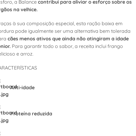
ósforo, a Balance
contribui para aliviar o esforço sobre os
rgãos na velhice.
raças à sua composição especial, esta ração baixa em
ordura pode igualmente ser uma alternativa bem tolerada
ara
cães menos ativos que ainda não atingiram a idade
nior.
Para garantir todo o sabor, a receita inclui frango
licioso e arroz.
ARACTERÍSTICAS
Anti-idade
Proteína reduzida