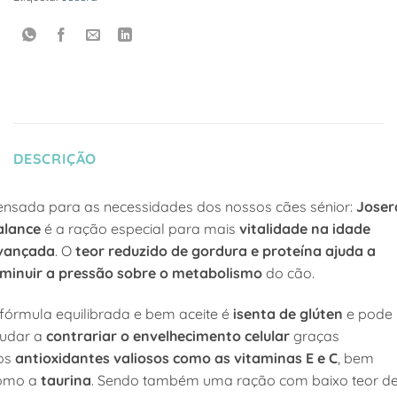
DESCRIÇÃO
ensada para as necessidades dos nossos cães sénior:
Joser
alance
é a ração especial para mais
vitalidade na idade
vançada
. O
teor reduzido de gordura e proteína ajuda a
iminuir a pressão sobre o metabolismo
do cão.
 fórmula equilibrada e bem aceite é
isenta de glúten
e pode
judar a
contrariar o envelhecimento celular
graças
os
antioxidantes valiosos como as vitaminas E e C
, bem
omo a
taurina
. Sendo também uma ração com baixo teor d