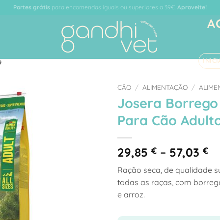
Entregas rápidas
até 48h em dias úteis.
A
INIC
9
CÃO
/
ALIMENTAÇÃO
/
ALIME
Josera Borrego
Adicionar
Para Cão Adult
à Lista
de
Desejos
Pr
29,85
€
–
57,03
€
ra
Ração seca, de qualidade s
29
todas as raças, com borreg
t
e arroz.
57