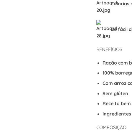
Calorias
De fácil
d
BENEFÍCIOS
Ração com ba
100% borrego
Com arroz co
Sem glúten
Receita bem 
Ingredientes
COMPOSIÇÃO