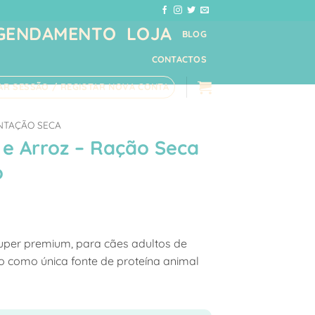
GENDAMENTO
LOJA
BLOG
CONTACTOS
IAR SESSÃO / REGISTAR NOVA CONTA
NTAÇÃO SECA
 e Arroz – Ração Seca
o
ice
nge:
uper premium, para cães adultos de
,85 €
o como única fonte de proteína animal
hrough
,03 €