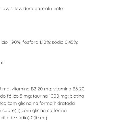
e aves; levedura parcialmente
cio 1,90%; fósforo 1,10%; sódio 0,45%;
al.
 15 mg; vitamina B2 20 mg; vitamina B6 20
do fólico 5 mg; taurina 1000 mg; biotina
inco com glicina na forma hidratada
 cobre(II) com glicina na forma
enito de sódio) 0,10 mg.