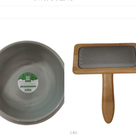
Adicionar
Adicio
à Lista
à Lis
de
de
Desejos
Desej
+
CÃO