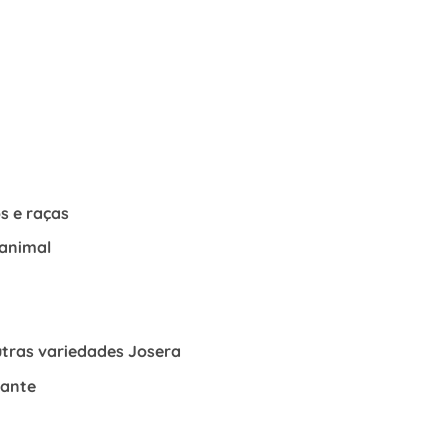
s e raças
 animal
utras variedades Josera
hante