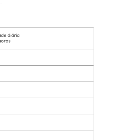
.
ade diária
horas