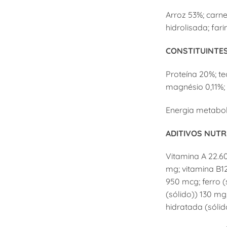
Arroz 53%; carn
hidrolisada; far
CONSTITUINTES
Proteína 20%; teo
magnésio 0,11%; 
Energia metaboli
ADITIVOS NUTR
Vitamina A 22.60
mg; vitamina B12
950 mcg; ferro 
(sólido)) 130 m
hidratada (sólid