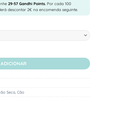
anhe
29-57
Gandhi Points.
Por cada 100
derá descontar 2€ na encomenda seguinte.
 e Arroz - Ração Seca Para Cão Adulto
ADICIONAR
ção Seca
,
Cão