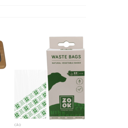
nar
Adicionar
ta
à Lista
de
os
Desejos
+
CÃO