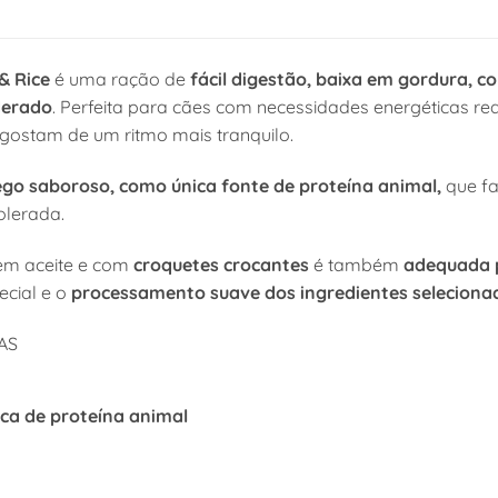
& Rice
é uma ração de
fácil digestão, baixa em gordura, c
derado
. Perfeita para cães com necessidades energéticas re
gostam de um ritmo mais tranquilo.
ego saboroso, como única fonte de proteína animal,
que f
olerada.
bem aceite e com
croquetes crocantes
é também
adequada p
ecial e o
processamento suave dos ingredientes selecionad
AS
ica de proteína animal