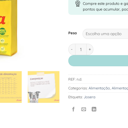
Compre este produto e g
pontos que acumular, po
Peso
Quantidade de Josera Borrego
REF:
n.d.
Categorias:
Alimentação
,
Alimenta
Etiqueta:
Josera