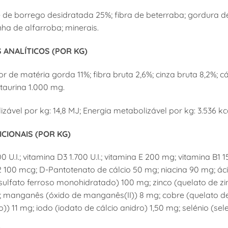
e de borrego desidratada 25%; fibra de beterraba; gordura d
inha de alfarroba; minerais.
 ANALÍTICOS (POR KG)
r de matéria gorda 11%; fibra bruta 2,6%; cinza bruta 8,2%; cál
taurina 1.000 mg.
zável por kg: 14,8 MJ; Energia metabolizável por kg: 3.536 kc
ICIONAIS (POR KG)
0 U.I.; vitamina D3 1.700 U.I.; vitamina E 200 mg; vitamina B1
 100 mcg; D-Pantotenato de cálcio 50 mg; niacina 90 mg; áci
(sulfato ferroso monohidratado) 100 mg; zinco (quelato de z
g; manganês (óxido de manganês(II)) 8 mg; cobre (quelato de
o)) 11 mg; iodo (iodato de cálcio anidro) 1,50 mg; selénio (sel