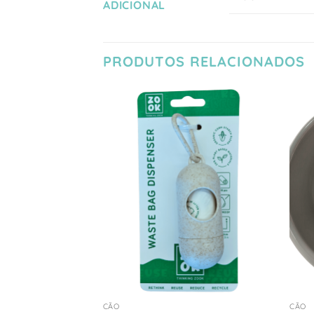
ADICIONAL
PRODUTOS RELACIONADOS
Adicionar
Adicionar
à Lista
à Lista
de
de
Desejos
Desejos
+
+
CÃO
CÃO