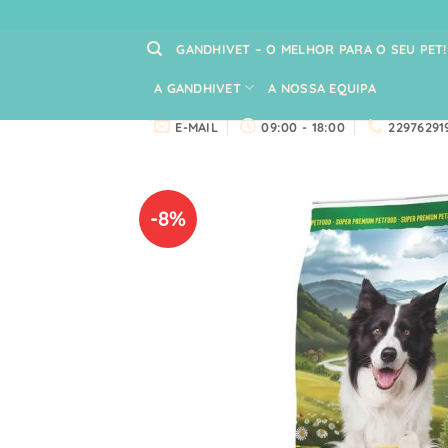
Skip
to
GANDHIVET – O MELHOR PARA O SEU PET!
content
A GANDHIVET
A NOSSA EQUIPA
E-MAIL
09:00 - 18:00
22976291
-8%