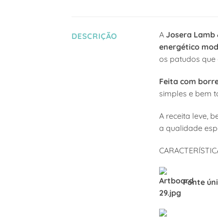
A
Josera Lamb 
DESCRIÇÃO
energético mo
os patudos que 
Feita com borr
simples e bem t
A receita leve, 
a qualidade esp
CARACTERÍSTIC
Fonte ún