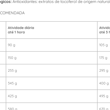
ógicos:
Antioxidantes: extratos de tocoferol de origem natural
RECOMENDADA
Atividade diária
Ativid
até 1 hora
até 3 
90 g
105 g
150 g
175 g
255 g
295 g
345 g
400 g
425 g
495 g
580 g
670 g