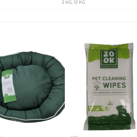
2 KG, 12 KG
Adicionar
Adicio
à Lista
à Lis
de
de
Desejos
Desej
+