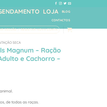
GENDAMENTO
LOJA
BLOG
CONTACTOS
IAR SESSÃO / REGISTAR NOVA CONTA
NTAÇÃO SECA
als Magnum – Ração
Adulto e Cachorro –
ice
nge:
animal.
,49 €
rough
os, de todas as raças.
,62 €