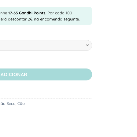
anhe
17-65
Gandhi Points.
Por cada 100
derá descontar 2€ na encomenda seguinte.
ls Magnum - Ração Seca para Cão Adulto e Cachorro - Porco Ibé
ADICIONAR
ção Seca
,
Cão