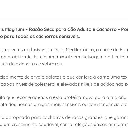
ls Magnum – Ração Seca para Cão Adulto e Cachorro – Por
 para todos os cachorros sensíveis.
gredientes exclusivos da Dieta Mediterrânea, a carne de Po
e palatabilidade. Este é um animal semi-selvagem da Peninsul
ques de azinheiras e sobreiros.
ncipalmente de erva e bolotas o que confere à carne uma te
baixos níveis de colesterol e elevados níveis de ácidos não 
ta que recorre apenas a esta proteína, nova para a maioria
ieta dos nossos amigos mais sensíveis ou com tendência a de
ita apropriada para cachorros de raças grandes, que garan
ra um crescimento saudável, como refeições únicas em termo