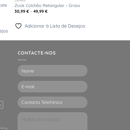
CAMAS
cate
Zook Colchão Retangular – Grass
Price
30,99
€
–
49,99
€
range:
30,99 €
through
Adicionar à Lista de Desejos
49,99 €
ejos
CONTACTE-NOS
p