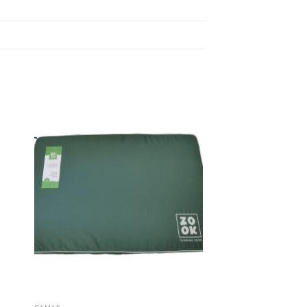
nar
Adicionar
ta
à Lista
de
os
Desejos
+