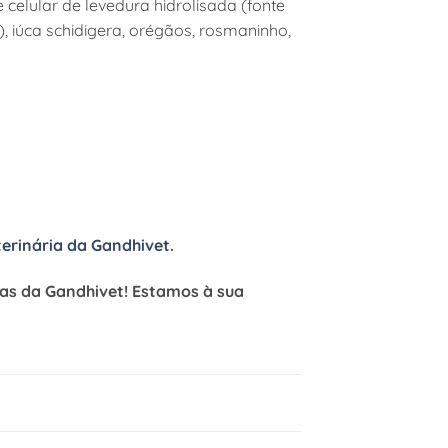
e celular de levedura hidrolisada (fonte
 iúca schidigera, orégãos, rosmaninho,
terinária da Gandhivet
.
cias da Gandhivet! Estamos à sua