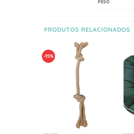
PESO
PRODUTOS RELACIONADOS
-15%
Adicionar
Adicionar
à Lista
à Lista
de
de
Desejos
Desejos
+
+