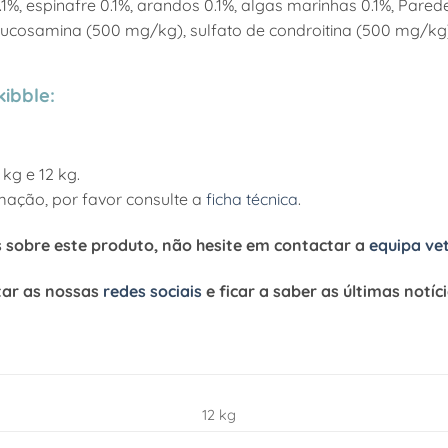
.1%, espinafre 0.1%, arandos 0.1%, algas marinhas 0.1%, Pared
lucosamina (500 mg/kg), sulfato de condroitina (500 mg/kg),
ibble:
 kg e 12 kg.
mação, por favor consulte a
ficha técnica
.
s sobre este produto, não hesite em contactar a
equipa ve
tar as nossas
redes sociais
e ficar a saber as últimas notí
12 kg