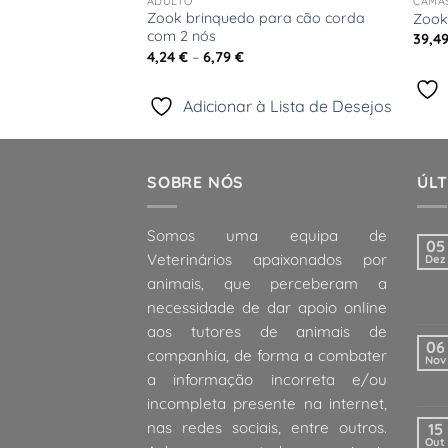
ADULTO
CAMA
entes rotativos de
Zook brinquedo para cão corda
Zook
com 2 nós
39,4
Price
4,24
€
–
6,79
€
range:
4,24 €
through
 Lista de Desejos
Adicionar à Lista de Desejos
6,79 €
SOBRE NÓS
ÚLT
Somos uma equipa de
05
Veterinários apaixonados por
Dez
animais, que perceberam a
necessidade de dar apoio online
aos tutores de animais de
06
companhia, de forma a combater
Nov
a informação incorreta e/ou
incompleta presente na internet,
nas redes sociais, entre outros.
15
Out