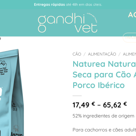
Entregas rápidas
até 48h em dias úteis.
A
INIC
9
CÃO
/
ALIMENTAÇÃO
/
ALIME
Naturea Natur
Adicionar
Seca para Cão 
à Lista
de
Porco Ibérico
Desejos
Pr
17,49
€
–
65,62
€
ra
52% ingredientes de origem 
17
th
Para cachorros e cães adult
65