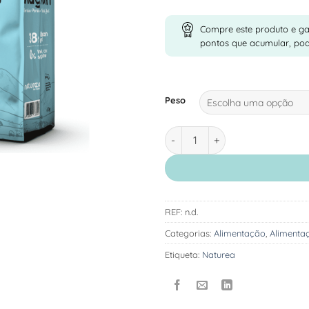
Compre este produto e g
pontos que acumular, po
Peso
Quantidade de Naturea Natura
REF:
n.d.
Categorias:
Alimentação
,
Alimenta
Etiqueta:
Naturea