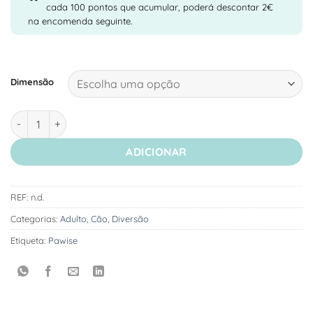
through
cada 100 pontos que acumular, poderá descontar 2€
5,69 €
na encomenda seguinte.
Dimensão
Quantidade de Pawise Osso Dispensador de Snacks
ADICIONAR
REF:
n.d.
Categorias:
Adulto
,
Cão
,
Diversão
Etiqueta:
Pawise