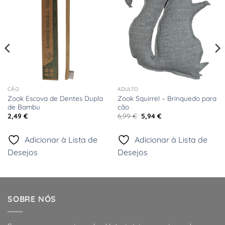
de
de
Desejos
Desejos
CÃO
ADULTO
Zook Escova de Dentes Dupla
Zook Squirrel – Brinquedo para
de Bambu
cão
O
O
2,49
€
6,99
€
5,94
€
preço
preço
original
atual
era:
é:
Adicionar à Lista de
Adicionar à Lista de
6,99 €.
5,94 €.
Desejos
Desejos
SOBRE NÓS