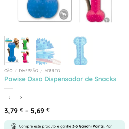
CÃO
/
DIVERSÃO
/
ADULTO
Pawise Osso Dispensador de Snacks
Price
3,79
€
–
5,69
€
range:
3,79 €
Compre este produto e ganhe
3-5
Gandhi Points.
Por