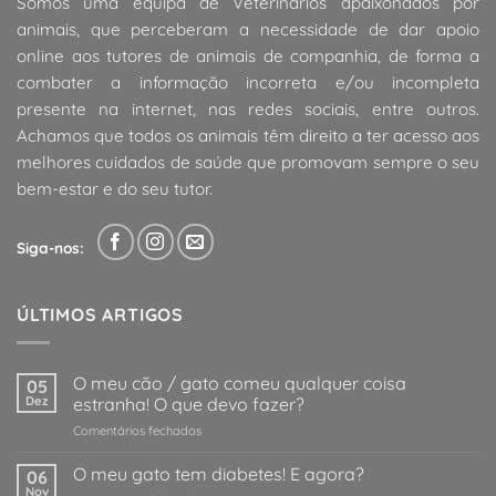
Somos uma equipa de Veterinários apaixonados por
animais, que perceberam a necessidade de dar apoio
online aos tutores de animais de companhia, de forma a
combater a informação incorreta e/ou incompleta
presente na internet, nas redes sociais, entre outros.
Achamos que todos os animais têm direito a ter acesso aos
melhores cuidados de saúde que promovam sempre o seu
bem-estar e do seu tutor.
Siga-nos:
ÚLTIMOS ARTIGOS
O meu cão / gato comeu qualquer coisa
05
Dez
estranha! O que devo fazer?
em
Comentários fechados
O
meu
O meu gato tem diabetes! E agora?
06
cão
Nov