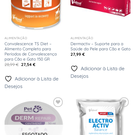
ALIMENTAÇÃO
ALIMENTAÇÃO
Convalescence TS Diet –
Dermactiv – Suporte para a
Alimento Completo para
Saúde da Pele para Cão e Gato
Períodos de Convalescença
27,99
€
para Cão e Gato 150 GR
O
O
28,99
€
27,54
€
preço
preço
Adicionar à Lista de
original
atual
Desejos
era:
é:
Adicionar à Lista de
28,99 €.
27,54 €.
Desejos
Adicionar
Adicionar
à Lista
à Lista
de
de
Desejos
Desejos
ESGOTADO