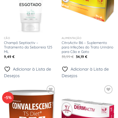
ESGOTADO
CÃO
ALIMENTAÇÃO
Champô Septiactiv –
CitroActiv B6 – Suplemento
Tratamento da Seborreia 125
para Infeções do Trato Urinário
ML
para Cão e Gato
O
O
9,49
€
35,99
€
34,19
€
preço
preço
original
atual
era:
é:
Adicionar à Lista de
Adicionar à Lista de
35,99 €.
34,19 €.
Desejos
Desejos
-5%
Adicionar
Adicionar
à Lista
à Lista
de
de
Desejos
Desejos