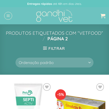
Skip
Entregas rápidas
até 48h em dias úteis.
to
content
PRODUTOS ETIQUETADOS COM “VETFOOD”
/
PÁGINA 2
FILTRAR
-5%
Adicionar
Adicionar
à Lista
à Lista
de
de
Desejos
Desejos