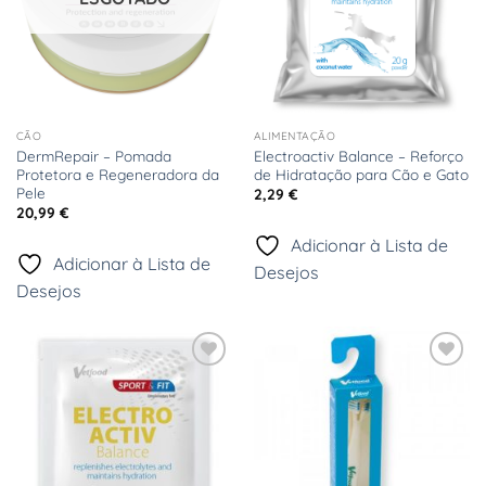
CÃO
ALIMENTAÇÃO
DermRepair – Pomada
Electroactiv Balance – Reforço
Protetora e Regeneradora da
de Hidratação para Cão e Gato
Pele
2,29
€
20,99
€
Adicionar à Lista de
Adicionar à Lista de
Desejos
Desejos
Adicionar
Adicionar
à Lista
à Lista
de
de
Desejos
Desejos