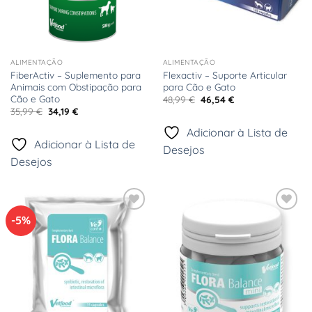
ALIMENTAÇÃO
ALIMENTAÇÃO
FiberActiv – Suplemento para
Flexactiv – Suporte Articular
Animais com Obstipação para
para Cão e Gato
Cão e Gato
O
O
48,99
€
46,54
€
preço
preço
O
O
35,99
€
34,19
€
original
atual
preço
preço
era:
é:
original
atual
Adicionar à Lista de
48,99 €.
46,54 €.
era:
é:
Adicionar à Lista de
35,99 €.
34,19 €.
Desejos
Desejos
-5%
Adicionar
Adicionar
à Lista
à Lista
de
de
Desejos
Desejos