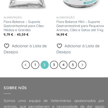
ALIMENTAÇÃO
ALIMENTAÇÃO
Flora Balance – Suporte
Flora Balance Mini – Suporte
Gastrointestinal para Cães
Gastrointestinal para Pequenos
Médios e Grandes
Animais, Cães e Gatos até 5 kg
Price
9,79
€
–
45,59
€
14,99
€
range:
9,79 €
through
Adicionar à Lista de
Adicionar à Lista de
45,59 €
Desejos
Desejos
1
2
3
4
5
SOBRE NÓS
Somos uma equipa de Veterinários apaixonados por
animais, que perceberam a necessidade de dar apoio