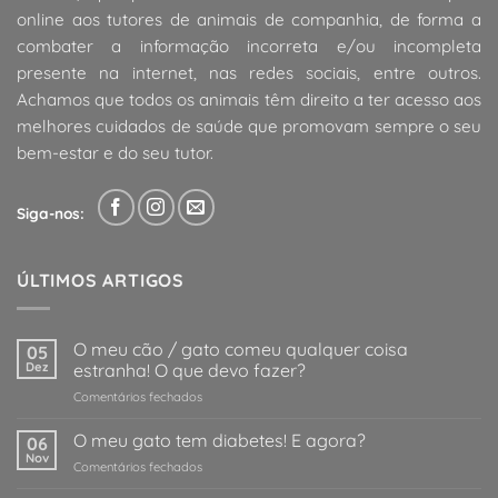
online aos tutores de animais de companhia, de forma a
combater a informação incorreta e/ou incompleta
presente na internet, nas redes sociais, entre outros.
Achamos que todos os animais têm direito a ter acesso aos
melhores cuidados de saúde que promovam sempre o seu
bem-estar e do seu tutor.
Siga-nos:
ÚLTIMOS ARTIGOS
O meu cão / gato comeu qualquer coisa
05
Dez
estranha! O que devo fazer?
em
Comentários fechados
O
meu
O meu gato tem diabetes! E agora?
06
cão
Nov
em
Comentários fechados
/
O
gato