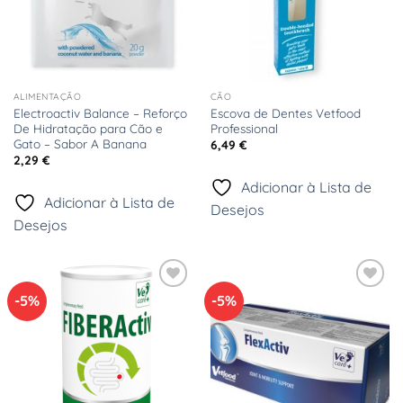
ALIMENTAÇÃO
CÃO
Electroactiv Balance – Reforço
Escova de Dentes Vetfood
De Hidratação para Cão e
Professional
Gato – Sabor A Banana
6,49
€
2,29
€
Adicionar à Lista de
Adicionar à Lista de
Desejos
Desejos
-5%
-5%
Adicionar
Adicionar
à Lista
à Lista
de
de
Desejos
Desejos