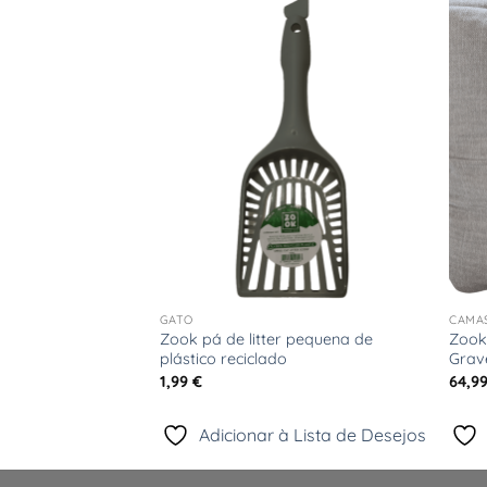
Adicionar
Adicionar
à Lista
à Lista
de
de
Desejos
Desejos
+
+
GATO
CAMA
Zook pá de litter pequena de
Zook
 – Gravel
plástico reciclado
Grav
1,99
€
64,9
 Lista de Desejos
Adicionar à Lista de Desejos