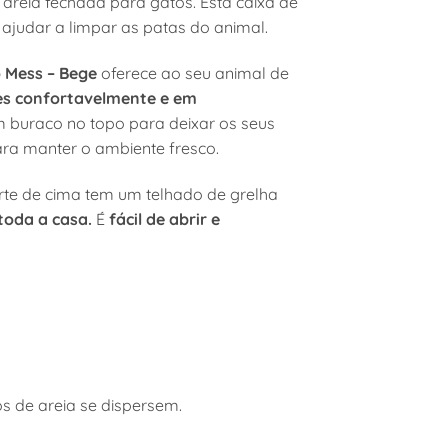
areia fechada para gatos. Esta caixa de
ajudar a limpar as patas do animal.
o Mess – Bege
oferece ao seu animal de
es confortavelmente e em
um buraco no topo para deixar os seus
ra manter o ambiente fresco.
arte de cima tem um telhado de grelha
 toda a casa.
É
fácil de abrir e
s de areia se dispersem.