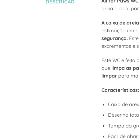
All for Paws WC
DESCRIÇÃO
areia é ideal p
A caixa de arei
estimação um ex
segurança.
Est
excrementos e 
Este WC é feito 
que
limpa as pa
limpar
para man
Características:
Caixa de arei
Desenho tota
Tampa da grel
Fácil de abrir