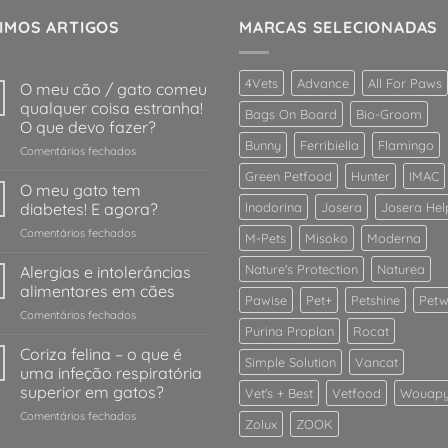
IMOS ARTIGOS
MARCAS SELECIONADAS
4Vets
Advance
All For Paws
O meu cão / gato comeu
qualquer coisa estranha!
Bags On Board
Bio-Groom
O que devo fazer?
Bunny
Ferribiella
Flamingo
em
Comentários fechados
O
Green Petfood
Hunter
IMAC
meu
O meu gato tem
cão
diabetes! E agora?
Inodorina
Josera
Josera Hel
/
em
Comentários fechados
gato
M-Pets
Misoko
Moderna
O
comeu
meu
Nature's Protection
Naturea
Alergias e intolerâncias
qualquer
gato
coisa
alimentares em cães
Pawise
Pet+
Petshine
Petw
tem
estranha!
em
Comentários fechados
diabetes!
O
Purina Proplan
Rocat
Alergias
E
que
e
Coriza felina – o que é
agora?
devo
Simple Solution
Vancat
intolerâncias
uma infeção respiratória
fazer?
alimentares
superior em gatos?
Vet's + Best
Vetfood
Wouap
em
em
Comentários fechados
cães
Zolux
ZOOK
Coriza