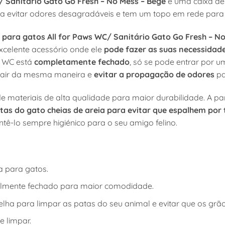
/ Sanitário Gato Go Fresh – No Mess – Bege
é uma caixa de 
ara evitar odores desagradáveis e tem um topo em rede para 
a para gatos All for Paws WC/ Sanitário Gato Go Fresh – N
celente acessório onde ele
pode fazer as suas necessidad
e WC está
completamente fechado
, só se pode entrar por 
sair da mesma maneira e
evitar a propagação de odores
pa
de materiais de alta qualidade para maior durabilidade. A p
tas do gato cheias de areia para evitar que espalhem por
tê-lo sempre higiénico para o seu amigo felino.
a para gatos.
lmente fechado para maior comodidade.
ha para limpar as patas do seu animal e evitar que os grão
 e limpar.