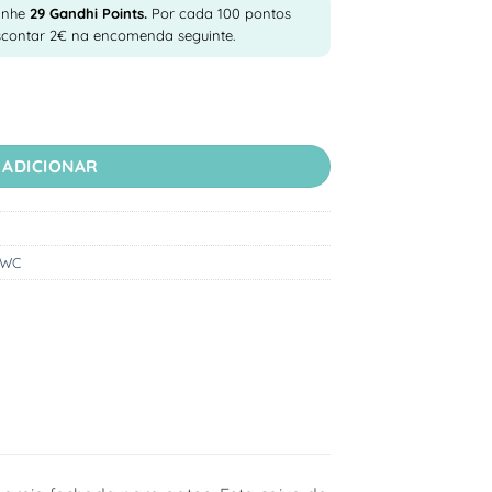
anhe
29
Gandhi Points.
Por cada 100 pontos
scontar 2€ na encomenda seguinte.
/ Sanitário Gato Go Fresh - No Mess - Bege
ADICIONAR
WC