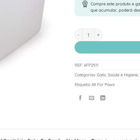
Compre este produto e g
que acumular, poderá de
Quantidade de All for Paws WC
REF:
AFP2511
Categorias:
Gato
,
Saúde e Higiene
,
Etiqueta:
All For Paws