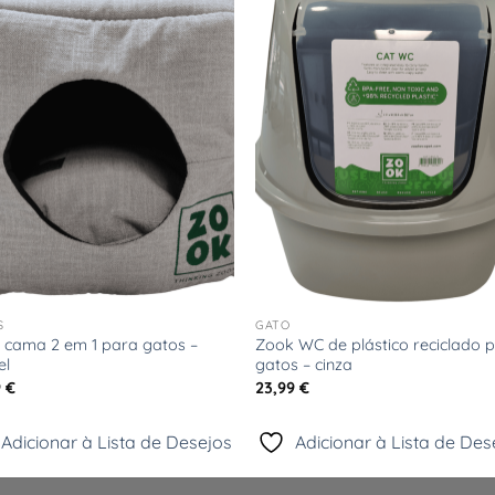
Adicionar
Adicio
à Lista
à Lis
de
de
Desejos
Desej
+
S
GATO
 cama 2 em 1 para gatos –
Zook WC de plástico reciclado 
el
gatos – cinza
9
€
23,99
€
Adicionar à Lista de Desejos
Adicionar à Lista de Des