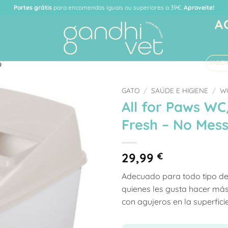
Portes grátis
para encomendas iguais ou superiores a 39€.
Aproveite!
A
INIC
9
GATO
/
SAÚDE E HIGIENE
/
W
All for Paws WC
Adicionar
Fresh – No Mess
à Lista
de
Desejos
29,99
€
Adecuado para todo tipo de
quienes les gusta hacer más
con agujeros en la superfici