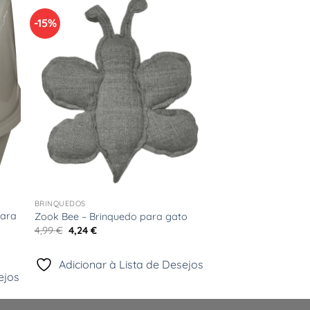
-15%
nar
Adicionar
ta
à Lista
de
os
Desejos
+
BRINQUEDOS
para
Zook Bee – Brinquedo para gato
O
O
4,99
€
4,24
€
preço
preço
original
atual
era:
é:
Adicionar à Lista de Desejos
4,99 €.
4,24 €.
ejos