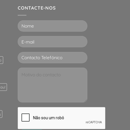
CONTACTE-NOS
p
au!
y