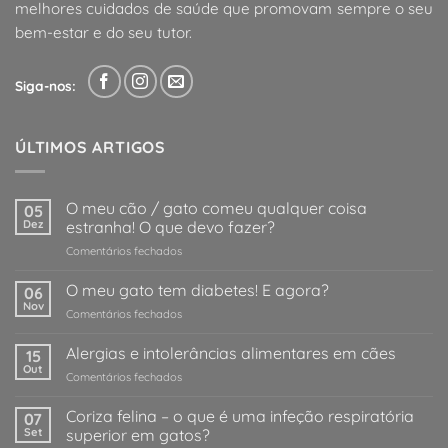
melhores cuidados de saúde que promovam sempre o seu
bem-estar e do seu tutor.
Siga-nos:
ÚLTIMOS ARTIGOS
O meu cão / gato comeu qualquer coisa
05
Dez
estranha! O que devo fazer?
em
Comentários fechados
O
meu
O meu gato tem diabetes! E agora?
06
cão
Nov
em
Comentários fechados
/
O
gato
meu
Alergias e intolerâncias alimentares em cães
comeu
15
gato
Out
qualquer
em
Comentários fechados
tem
coisa
Alergias
diabetes!
estranha!
e
Coriza felina – o que é uma infeção respiratória
E
07
O
intolerâncias
Set
superior em gatos?
agora?
que
alimentares