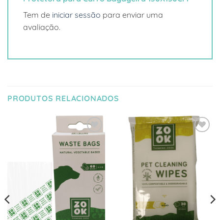
Tem de
iniciar sessão
para enviar uma
avaliação.
PRODUTOS RELACIONADOS
Adicionar
Adicionar
à Lista
à Lista
de
de
Desejos
Desejos