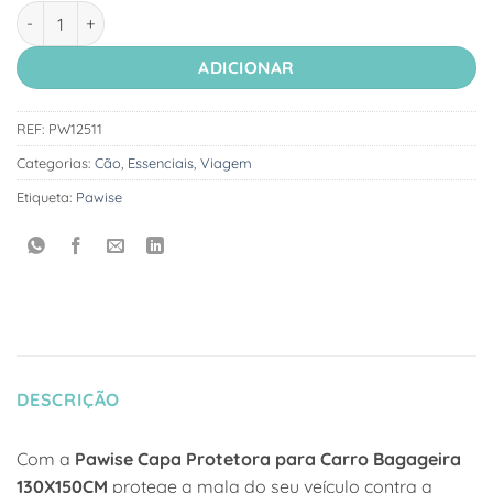
Quantidade de Pawise Capa Protetora para Carro Bagageira 
ADICIONAR
REF:
PW12511
Categorias:
Cão
,
Essenciais
,
Viagem
Etiqueta:
Pawise
DESCRIÇÃO
Com a
Pawise Capa Protetora para Carro Bagageira
130X150CM
protege a mala do seu veículo contra a